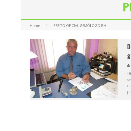
P
Home
PERITO OFICIAL GEMÓLOGO BH
D
g
H
se
e
p