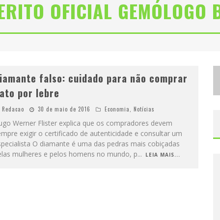
ERITO OFICIAL GEMÓLOGO 
D
ISTRITAL NA COPA CONVOCA A TORCIDA MINEIRA PARA OITAVAS DE FINAL ENTRE BRASIL E NORUEGA
C
URSO GRATUITO DE DESIGN DE MODA CHEGA A BALNEÁRIO ÁGUA LIMPA, EM NOVA LIMA (MG)
iamante falso: cuidado para não comprar
ato por lebre
Redacao
30 de maio de 2016
Economia
,
Notícias
ugo Werner Flister explica que os compradores devem
mpre exigir o certificado de autenticidade e consultar um
specialista O diamante é uma das pedras mais cobiçadas
elas mulheres e pelos homens no mundo, p
...
LEIA MAIS...