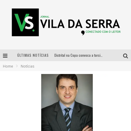
ÚLTIMAS NOTÍCIAS
Distrital na Copa convoca a torcida mineira para oitavas de final entre Brasil e Noruega
Home
Notícias
Curso gratuito de Design de Moda chega a Balneário Água Limpa, em Nova Lima (MG)
Cidade Junina se consolida como vitrine estratégica para grandes marcas e se despede com Xand Avião e Mari Fernandez
Designer mineira lança jogo educativo sobre coleta seletiva na maior feira de jogos de tabuleiro da América Latina