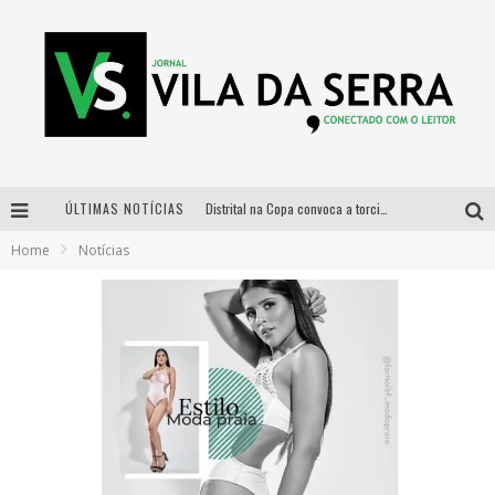
ÚLTIMAS NOTÍCIAS
Distrital na Copa convoca a torcida mineira para oitavas de final entre Brasil e Noruega
Home
Notícias
Curso gratuito de Design de Moda chega a Balneário Água Limpa, em Nova Lima (MG)
Cidade Junina se consolida como vitrine estratégica para grandes marcas e se despede com Xand Avião e Mari Fernandez
Designer mineira lança jogo educativo sobre coleta seletiva na maior feira de jogos de tabuleiro da América Latina