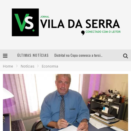
ÚLTIMAS NOTÍCIAS
Distrital na Copa convoca a torcida mineira para oitavas de final entre Brasil e Noruega
Home
Notícias
Economia
Curso gratuito de Design de Moda chega a Balneário Água Limpa, em Nova Lima (MG)
Cidade Junina se consolida como vitrine estratégica para grandes marcas e se despede com Xand Avião e Mari Fernandez
Designer mineira lança jogo educativo sobre coleta seletiva na maior feira de jogos de tabuleiro da América Latina