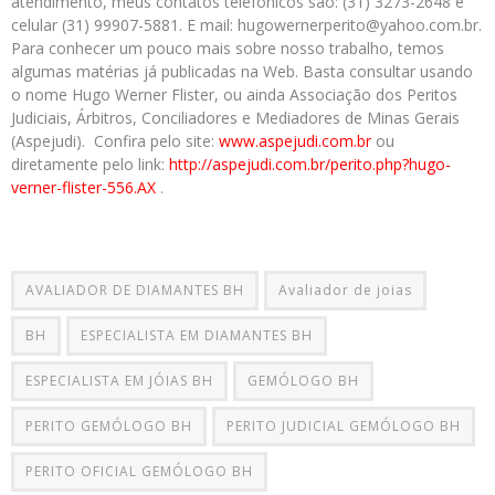
atendimento, meus contatos telefônicos são: (31) 3273-2648 e
celular (31) 99907-5881. E mail: hugowernerperito@yahoo.com.br.
Para conhecer um pouco mais sobre nosso trabalho, temos
algumas matérias já publicadas na Web. Basta consultar usando
o nome Hugo Werner Flister, ou ainda Associação dos Peritos
Judiciais, Árbitros, Conciliadores e Mediadores de Minas Gerais
(Aspejudi). Confira pelo site:
www.aspejudi.com.br
ou
diretamente pelo link:
http://aspejudi.com.br/perito.php?hugo-
verner-flister-556.AX
.
AVALIADOR DE DIAMANTES BH
Avaliador de joias
BH
ESPECIALISTA EM DIAMANTES BH
ESPECIALISTA EM JÓIAS BH
GEMÓLOGO BH
PERITO GEMÓLOGO BH
PERITO JUDICIAL GEMÓLOGO BH
PERITO OFICIAL GEMÓLOGO BH