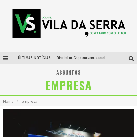
ÚLTIMAS NOTÍCIAS
Distrital na Copa convoca a torcida mineira para oitavas de final entre Brasil e Noruega
Curso gratuito de Design de Moda chega a Balneário Água Limpa, em Nova Lima (MG)
ASSUNTOS
EMPRESA
Cidade Junina se consolida como vitrine estratégica para grandes marcas e se despede com Xand Avião e Mari Fernandez
Designer mineira lança jogo educativo sobre coleta seletiva na maior feira de jogos de tabuleiro da América Latina
Home
empresa