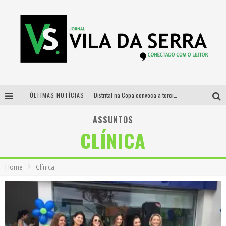
ÚLTIMAS NOTÍCIAS
Distrital na Copa convoca a torcida mineira para oitavas de final entre Brasil e Noruega
Curso gratuito de Design de Moda chega a Balneário Água Limpa, em Nova Lima (MG)
ASSUNTOS
CLÍNICA
Cidade Junina se consolida como vitrine estratégica para grandes marcas e se despede com Xand Avião e Mari Fernandez
Designer mineira lança jogo educativo sobre coleta seletiva na maior feira de jogos de tabuleiro da América Latina
Home
Clínica