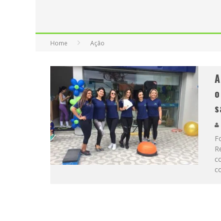
Home
Ação
A
o
s
Fo
Re
c
c