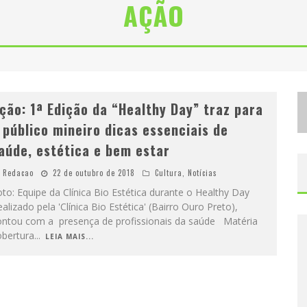
AÇÃO
C
IDADE JUNINA SE CONSOLIDA COMO VITRINE ESTRATÉGICA PARA GRANDES MARCAS E SE DESPEDE COM XAND AVIÃO E MARI FERNANDEZ
D
ESIGNER MINEIRA LANÇA JOGO EDUCATIVO SOBRE COLETA SELETIVA NA MAIOR FEIRA DE JOGOS DE TABULEIRO DA AMÉRICA LATINA
ção: 1ª Edição da “Healthy Day” traz para
 público mineiro dicas essenciais de
aúde, estética e bem estar
Redacao
22 de outubro de 2018
Cultura
,
Notícias
to: Equipe da Clínica Bio Estética durante o Healthy Day
alizado pela 'Clínica Bio Estética' (Bairro Ouro Preto),
ontou com a presença de profissionais da saúde Matéria
obertura
...
LEIA MAIS...