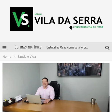
ÚLTIMAS NOTÍCIAS
Distrital na Copa convoca a torcida mineira para oitavas de final entre Brasil e Noruega
Home
Saúde e Vida
Curso gratuito de Design de Moda chega a Balneário Água Limpa, em Nova Lima (MG)
Cidade Junina se consolida como vitrine estratégica para grandes marcas e se despede com Xand Avião e Mari Fernandez
Designer mineira lança jogo educativo sobre coleta seletiva na maior feira de jogos de tabuleiro da América Latina