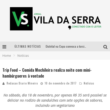
ÚLTIMAS NOTÍCIAS
Distrital na Copa convoca a torcida mineira para oitavas de final entre Brasil e Noruega
Home
Notícias
Curso gratuito de Design de Moda chega a Balneário Água Limpa, em Nova Lima (MG)
Cidade Junina se consolida como vitrine estratégica para grandes marcas e se despede com Xand Avião e Mari Fernandez
Trip Food – Comida Mochileira realiza noite com mini-
hambúrgueres à vontade
Designer mineira lança jogo educativo sobre coleta seletiva na maior feira de jogos de tabuleiro da América Latina
Redacao Diario Mineiro
10 de novembro de 2017
Notícias
No sábado, dia 18 de novembro, por apenas R$ 35 será possível se
deliciar no rodízio de sanduíches com sete opções de sabores,
incluindo um vegetariano