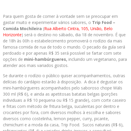
Para quem gosta de comer à vontade sem se preocupar em
gastar muito e experimentar vários sabores, o
Trip Food –
Comida Mochileira
(
Rua Alberto Cintra, 105, União, Belo
Horizonte
) será o destino no sábado, dia 18 de novembro. É que
de 18h às 00h o estabelecimento promoverá o rodízio da mais
famosa comida de rua de todo o mundo. O pecado da gula será
perdoado e por apenas R$ 35 será possível se fartar com sete
opções de
mini-hambúrgueres,
incluindo um vegetariano, para
atender aos mais variados gostos.
Se durante o rodízio o público quiser acompanhamentos, outras
delícias do cardápio estarão à disposição. A dica é degustar os
mini-hambúrgueres acompanhados pelo saboroso chope Wäls
300 ml (R$ 6), e ainda as apetitosas batatas belgas (porções
individuais a R$ 10 pequena ou R$ 15 grande), com corte caseiro
e fritas com método de fritura belga, suculentas por dentro e
crocantes por fora, com diversos molhos à escolha e sabores
diversos como costelinha, lemon pepper, curry, picante,
chimichurri e a moda da casa, Trip Food. Sucos naturais (R$ 6),
refrigerantes (R$ 4) e variados drinks (preços a consultar)