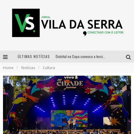
ÚLTIMAS NOTÍCIAS
Distrital na Copa convoca a torcida mineira para oitavas de final entre Brasil e Noruega
Home
Notícias
Cultura
Curso gratuito de Design de Moda chega a Balneário Água Limpa, em Nova Lima (MG)
Cidade Junina se consolida como vitrine estratégica para grandes marcas e se despede com Xand Avião e Mari Fernandez
Designer mineira lança jogo educativo sobre coleta seletiva na maior feira de jogos de tabuleiro da América Latina