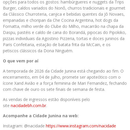
opções para todos os gostos: hambúrgueres e nuggets da Trips
Burger, caldos variados do Nonô, churros tradicionais e gourmet
da Clássico Churroteria, canjica e bebidas quentes da Jô Novaes,
empanadas e choripan da Che Cocina Argentina, hot dogs da
Fornatta, milho verde do Clube do Milho, macarrão na chapa da
Daspu, pastéis e caldo de cana do Borandá, pipocas do Pipokiko,
pizzas individuais da Agostino Pizzeria, tortas e doces juninos da
Paris Confeitaria, estação de batata frita da McCain, e os
petiscos clássicos da Dona Ninguém.
O que vem por aí
A temporada de 2026 da Cidade Junina está chegando ao fim. O
encerramento, em 04 de julho, promete ser apoteótico com o
ícone Xand Avião e a força feminina de Mari Fernandez, fechando
com chave de ouro os sete finais de semana de festa.
As vendas de ingressos estão disponíveis pelo
site
nacidadebh.com.br
.
Acompanhe a Cidade Junina na web:
Instagram: @nacidade
https://www.
instagram.com/nacidade