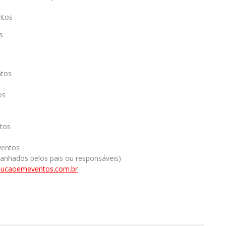
ntos
s
ntos
os
tos
ventos
nhados pelos pais ou responsáveis)
lucaoemeventos.com.br