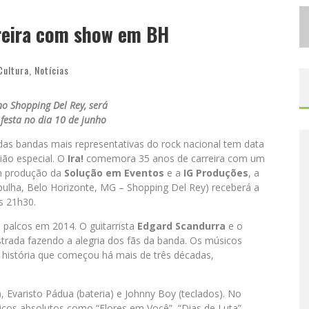
C
IDADE JUNINA SE CONSOLIDA COMO VITRINE ESTRATÉGICA PARA GRANDES MARCAS E SE DESPEDE COM XAND AVIÃO E MARI FERNANDEZ
reira com show em BH
D
ESIGNER MINEIRA LANÇA JOGO EDUCATIVO SOBRE COLETA SELETIVA NA MAIOR FEIRA DE JOGOS DE TABULEIRO DA AMÉRICA LATINA
Cultura
,
Notícias
no Shopping Del Rey, será
 festa no dia 10 de junho
as bandas mais representativas do rock nacional tem data
ião especial. O
Ira!
comemora 35 anos de carreira com um
m produção da
Solução em Eventos
e a
IG Produções
, a
pulha, Belo Horizonte, MG – Shopping Del Rey) receberá a
s 21h30.
 palcos em 2014. O guitarrista
Edgard Scandurra
e o
rada fazendo a alegria dos fãs da banda. Os músicos
istória que começou há mais de três décadas,
Evaristo Pádua (bateria) e Johnny Boy (teclados). No
icos absolutos como “Flores em Você”, “Dias de Luta”,