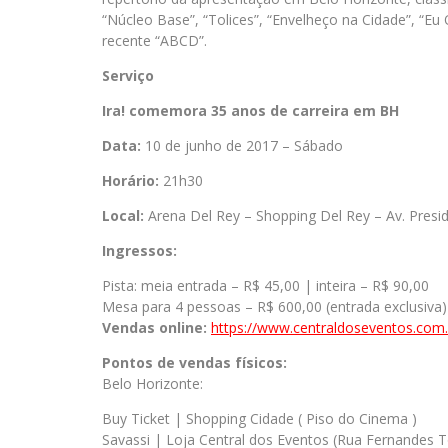
“Núcleo Base”, “Tolices”, “Envelheço na Cidade”, “Eu
recente “ABCD”.
Serviço
Ira! comemora 35 anos de carreira em BH
Data:
10 de junho de 2017 – Sábado
Horário:
21h30
Local:
Arena Del Rey – Shopping Del Rey – Av. Presi
Ingressos:
Pista: meia entrada – R$ 45,00 | inteira – R$ 90,00
Mesa para 4 pessoas – R$ 600,00 (entrada exclusiva)
Vendas online:
https://www.centraldoseventos.com
Pontos de vendas físicos:
Belo Horizonte:
Buy Ticket | Shopping Cidade ( Piso do Cinema )
Savassi | Loja Central dos Eventos (Rua Fernandes T