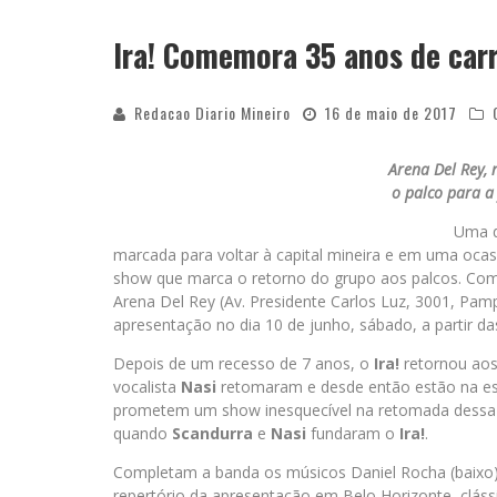
Ira! Comemora 35 anos de car
Redacao Diario Mineiro
16 de maio de 2017
Arena Del Rey, 
o palco para a
Uma d
marcada para voltar à capital mineira e em uma ocas
show que marca o retorno do grupo aos palcos. Co
Arena Del Rey (Av. Presidente Carlos Luz, 3001, Pam
apresentação no dia 10 de junho, sábado, a partir da
Depois de um recesso de 7 anos, o
Ira!
retornou aos
vocalista
Nasi
retomaram e desde então estão na est
prometem um show inesquecível na retomada dessa h
quando
Scandurra
e
Nasi
fundaram o
Ira!
.
Completam a banda os músicos Daniel Rocha (baixo), 
repertório da apresentação em Belo Horizonte, cláss