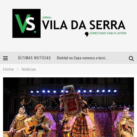
ÚLTIMAS NOTÍCIAS
Distrital na Copa convoca a torcida mineira para oitavas de final entre Brasil e Noruega
Home
Notícias
Curso gratuito de Design de Moda chega a Balneário Água Limpa, em Nova Lima (MG)
Cidade Junina se consolida como vitrine estratégica para grandes marcas e se despede com Xand Avião e Mari Fernandez
Designer mineira lança jogo educativo sobre coleta seletiva na maior feira de jogos de tabuleiro da América Latina