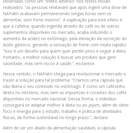
observado como um “efeito adverso” nos testes iniciais
realizados: “as pessoas relatavam que após ingerir uma dose de
NAPalm acabavam permanecendo longas horas sem se
alimentar, sem fome mesmo”. A explicação para este efeito é
que a cafeína, quando ingerida através do café ou de outros
suplementos disponíveis no mercado, acaba induzindo o
aumento da acidez no estômago, pela elevação da secreção do
ácido gástrico, gerando a sensação de fome com muita rapidez.
“Isso é um desafio para quem quer perder peso e seguir a dieta.
Portanto, a melhor solução é buscar um produto que gere
saciedade, mas sem riscos à saúde.”, esclarece.
Nesse sentido, o NAPalm chega para revolucionar o mercado e
trazer a solução para tal problema: “Criamos uma cápsula que
não libera o seu conteúdo no estômago. É como um cafezinho
direto no intestino, mas sem as impurezas e corantes dos cafés
disponíveis no mercado nacional. Dessa forma, o indivíduo
conseguirá se adaptar melhor à dieta ou ao jejum, além de obter
foco e energia para o estudo, trabalho e prática de atividades
físicas, de forma sustentável no longo prazo.”, declara.
Além de ser um aliado da alimentação saudável, a cápsula