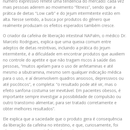
número expressivo reflete uma tendência do mercado: cada vez
mais pessoas aderem ao movimento “fitness”, sendo que a
prática de dietas “Low carb” e do Jejum intermitente estão em
alta. Nesse sentido, a busca por produtos do gênero que
realmente produzam os efeitos esperados também cresce.
O criador da cafeína de liberação intestinal NAPalm, o médico Dr.
Marcelo Rodrigues, explica que uma queixa comum entre
adeptos de dietas restritivas, incluindo a prática do Jejum
intermitente, é a dificuldade em encontrar produtos que auxiliem
no controle do apetite e que não tragam riscos à saúde das
pessoas, “muitos apelam para o uso de anfetaminas e até
mesmo a sibutramina, mesmo sem qualquer indicação médica
para o uso, e aí desenvolvem quadros ansiosos, depressivos ou
até psicóticos”, e completa: “o resultado pode até vir, mas o
efeito sanfona costuma ser inevitável. Em pacientes obesos, é
importante sempre investigar a possibilidade de compulsão ou
outro transtorno alimentar, para ser tratado corretamente e
obter melhores resultados”.
Ele explica que a saciedade que o produto gera é consequência
da liberação da cafeína no intestino, e que, curiosamente, foi