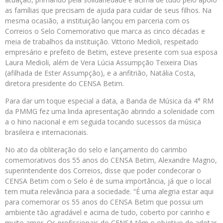
as famílias que precisam de ajuda para cuidar de seus filhos. Na
mesma ocasião, a instituição lançou em parceria com os
Correios o Selo Comemorativo que marca as cinco décadas e
meia de trabalhos da instituição. Vittorio Medioli, respeitado
empresário e prefeito de Betim, esteve presente com sua esposa
Laura Medioli, além de Vera Lúcia Assumpção Teixeira Dias
(afilhada de Ester Assumpção), e a anfitrião, Natália Costa,
diretora presidente do CENSA Betim.
Para dar um toque especial a data, a Banda de Música da 4° RM
da PMMG fez uma linda apresentação abrindo a solenidade com
a o hino nacional e em seguida tocando sucessos da música
brasileira e internacionais.
No ato da obliteração do selo e lançamento do carimbo
comemorativos dos 55 anos do CENSA Betim, Alexandre Magno,
superintendente dos Correios, disse que poder condecorar o
CENSA Betim com o Selo é de suma importância, já que o local
tem muita relevância para a sociedade. “É uma alegria estar aqui
para comemorar os 55 anos do CENSA Betim que possui um
ambiente tão agradável e acima de tudo, coberto por carinho e
muito amor. Os profissionais do CENSA têm o objetivo de adotar