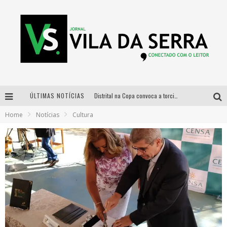
ÚLTIMAS NOTÍCIAS
Distrital na Copa convoca a torcida mineira para oitavas de final entre Brasil e Noruega
Home
Notícias
Cultura
Curso gratuito de Design de Moda chega a Balneário Água Limpa, em Nova Lima (MG)
Cidade Junina se consolida como vitrine estratégica para grandes marcas e se despede com Xand Avião e Mari Fernandez
Designer mineira lança jogo educativo sobre coleta seletiva na maior feira de jogos de tabuleiro da América Latina