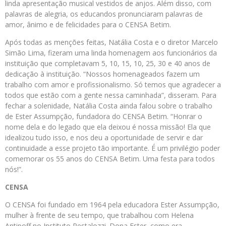
linda apresentação musical vestidos de anjos. Além disso, com
palavras de alegria, os educandos pronunciaram palavras de
amor, ânimo e de felicidades para o CENSA Betim.
Após todas as menções feitas, Natália Costa e o diretor Marcelo
Simão Lima, fizeram uma linda homenagem aos funcionários da
instituição que completavam 5, 10, 15, 10, 25, 30 e 40 anos de
dedicação à instituição. “Nossos homenageados fazem um
trabalho com amor e profissionalismo. Só temos que agradecer a
todos que estão com a gente nessa caminhada”, disseram. Para
fechar a solenidade, Natália Costa ainda falou sobre o trabalho
de Ester Assumpção, fundadora do CENSA Betim. “Honrar o
nome dela e do legado que ela deixou é nossa missão! Ela que
idealizou tudo isso, e nos deu a oportunidade de servir e dar
continuidade a esse projeto tão importante. É um privilégio poder
comemorar os 55 anos do CENSA Betim. Uma festa para todos
nós!”.
CENSA
O CENSA foi fundado em 1964 pela educadora Ester Assumpção,
mulher à frente de seu tempo, que trabalhou com Helena
Antipoff no Instituto Pestalozzi. Dona Ester, como era