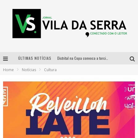
ÚLTIMAS NOTÍCIAS
Distrital na Copa convoca a torcida mineira para oitavas de final entre Brasil e Noruega
Home
Notícias
Cultura
Curso gratuito de Design de Moda chega a Balneário Água Limpa, em Nova Lima (MG)
Cidade Junina se consolida como vitrine estratégica para grandes marcas e se despede com Xand Avião e Mari Fernandez
Designer mineira lança jogo educativo sobre coleta seletiva na maior feira de jogos de tabuleiro da América Latina