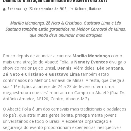
Dennis DJ é atração confirmada no Abaeté Folia 2017
Redacao
23 de setembro de 2016
Cultura
,
Notícias
Marília Mendonça, Zé Neto & Cristiano, Gusttavo Lima e Léo
Santana também estão garantidos no Melhor Carnaval de Minas,
que ainda deve anunciar mais atrações
Pouco depois de anunciar a cantora
Marília Mendonça
como
mais uma atração do Abaeté Folia, a
Nenety Eventos
divulga o
show do maior DJ do Brasil
, Dennis
. Além deles,
Léo Santana
,
Zé Neto e Cristiano e Gusttavo Lima
também estão
confirmados no Melhor Carnaval de Minas. A festa, que chega à
sua 11ª edição, acontece de 24 a 28 de fevereiro em uma
megaestrutura que será montada no Campo do Abaeté (Rua Dr.
Antônio Amador, Nº120, Centro, Abaeté-MG).
O Abaeté Folia é um dos carnavais mais tradicionais e badalados
do país, que atrai muita gente bonita, principalmente jovens
universitários de todo o Brasil. A excelente organização e
segurança do evento proporcionam experiências inesquecíveis