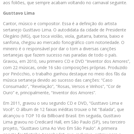
aos foliões, que sempre acabam voltando no carnaval seguinte.
Gusttavo Lima
Cantor, músico e compositor. Essa é a definição do artista
sertanejo Gusttavo Lima. O autodidata da cidade de Presidente
Olegário (MG), que toca violão, viola, guitarra, bateria, baixo e
sanfona, chegou ao mercado fonográfico com notoriedade. O
mineiro é o responsável por dar o tom a diversas canções
sertanejas que fazem sucesso nas paradas de todo o país.
Gravou, em 2010, seu primeiro CD e DVD “Inventor dos Amores”,
com 22 músicas, onde 16 são composições próprias. Produzido
por Pinócchio, o trabalho ganhou destaque no meio dos fãs da
música sertaneja devido ao sucesso das canções: “Caso
Consumado”, “Revelação”, “Rosas, Versos e Vinhos”, “Cor de
Ouro” e, principalmente, “Inventor dos Amores”.
Em 2011, gravou o seu segundo CD e DVD, “Gusttavo Lima e
Você”. O álbum de 12 faixas inéditas trouxe o hit “Balada”, que
alcançou o TOP 10 da Billboard Brasil. Em seguida, Gusttavo
Lima gravou no Credicard Hall, em São Paulo (SP), seu terceiro
projeto, “Gusttavo Lima Ao Vivo Em São Paulo”. A primeira