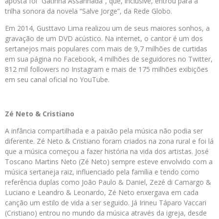
aposta foi “Gatinha Assanhada”, que, inclusive, entrou para a
trilha sonora da novela “Salve Jorge”, da Rede Globo.
Em 2014, Gusttavo Lima realizou um de seus maiores sonhos, a
gravação de um DVD acústico. Na internet, o cantor é um dos
sertanejos mais populares com mais de 9,7 milhões de curtidas
em sua página no Facebook, 4 milhões de seguidores no Twitter,
812 mil followers no Instagram e mais de 175 milhões exibições
em seu canal oficial no YouTube.
Zé Neto & Cristiano
A infância compartilhada e a paixão pela música não podia ser
diferente. Zé Neto & Cristiano foram criados na zona rural e foi lá
que a música começou a fazer história na vida dos artistas. José
Toscano Martins Neto (Zé Neto) sempre esteve envolvido com a
música sertaneja raiz, influenciado pela família e tendo como
referência duplas como João Paulo & Daniel, Zezé di Camargo &
Luciano e Leandro & Leonardo, Zé Neto enxergava em cada
canção um estilo de vida a ser seguido. Já Irineu Táparo Vaccari
(Cristiano) entrou no mundo da música através da igreja, desde