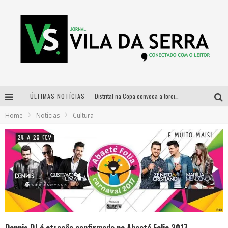
ÚLTIMAS NOTÍCIAS
Distrital na Copa convoca a torcida mineira para oitavas de final entre Brasil e Noruega
Home
Notícias
Cultura
Curso gratuito de Design de Moda chega a Balneário Água Limpa, em Nova Lima (MG)
Cidade Junina se consolida como vitrine estratégica para grandes marcas e se despede com Xand Avião e Mari Fernandez
Designer mineira lança jogo educativo sobre coleta seletiva na maior feira de jogos de tabuleiro da América Latina