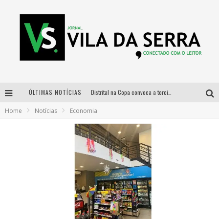
ÚLTIMAS NOTÍCIAS
Distrital na Copa convoca a torcida mineira para oitavas de final entre Brasil e Noruega
Home
Notícias
Economia
Curso gratuito de Design de Moda chega a Balneário Água Limpa, em Nova Lima (MG)
Cidade Junina se consolida como vitrine estratégica para grandes marcas e se despede com Xand Avião e Mari Fernandez
Designer mineira lança jogo educativo sobre coleta seletiva na maior feira de jogos de tabuleiro da América Latina