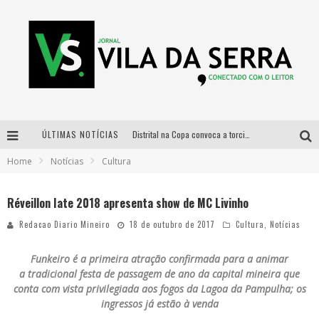
ÚLTIMAS NOTÍCIAS
Distrital na Copa convoca a torcida mineira para oitavas de final entre Brasil e Noruega
Home
Notícias
Cultura
Curso gratuito de Design de Moda chega a Balneário Água Limpa, em Nova Lima (MG)
Cidade Junina se consolida como vitrine estratégica para grandes marcas e se despede com Xand Avião e Mari Fernandez
Réveillon Iate 2018 apresenta show de MC Livinho
Designer mineira lança jogo educativo sobre coleta seletiva na maior feira de jogos de tabuleiro da América Latina
Redacao Diario Mineiro
18 de outubro de 2017
Cultura
,
Notícias
Funkeiro é a primeira atração confirmada para a animar
a tradicional festa de passagem de ano da capital mineira que
conta com vista privilegiada aos fogos da Lagoa da Pampulha; os
ingressos já estão à venda