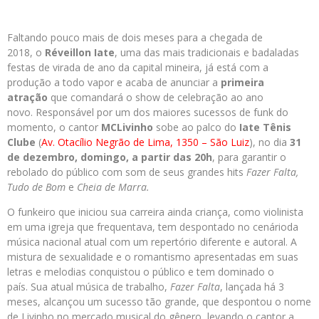
Faltando pouco mais de dois meses para a chegada de
2018, o
Réveillon Iate
, uma das mais tradicionais e badaladas
festas de virada de ano da capital mineira, já está com a
produção a todo vapor e acaba de anunciar a
primeira
atração
que comandará o show de celebração ao ano
novo. Responsável por um dos maiores sucessos de funk do
momento, o cantor
MCLivinho
sobe ao palco do
Iate Tênis
Clube
(
Av. Otacílio Negrão de Lima, 1350 – São Luiz
), no dia
31
de dezembro
, domingo, a partir das
20h
, para garantir o
rebolado do público com som de seus grandes hits
Fazer Falta,
Tudo de Bom
e
Cheia de Marra.
O funkeiro que iniciou sua carreira ainda criança, como violinista
em uma igreja que frequentava, tem despontado no cenárioda
música nacional atual com um repertório diferente e autoral. A
mistura de sexualidade e o romantismo apresentadas em suas
letras e melodias conquistou o público e tem dominado o
país. Sua atual música de trabalho,
Fazer Falta
, lançada há 3
meses, alcançou um sucesso tão grande, que despontou o nome
de Livinho no mercado musical do gênero, levando o cantor a