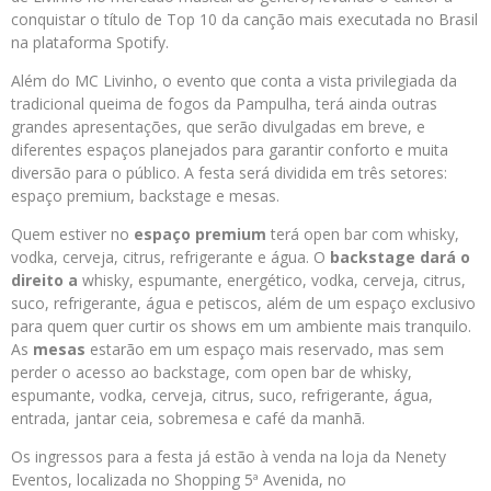
conquistar o título de Top 10 da canção mais executada no Brasil
na plataforma Spotify.
Além do MC Livinho, o evento que conta a vista privilegiada da
tradicional queima de fogos da Pampulha, terá ainda outras
grandes apresentações, que serão divulgadas em breve, e
diferentes espaços planejados para garantir conforto e muita
diversão para o público. A festa será dividida em três setores:
espaço premium, backstage e mesas.
Quem estiver no
espaço
premium
terá open bar com whisky,
vodka, cerveja, citrus, refrigerante e água. O
backstage
dará o
direito a
whisky, espumante, energético, vodka, cerveja, citrus,
suco, refrigerante, água e petiscos, além de um espaço exclusivo
para quem quer curtir os shows em um ambiente mais tranquilo.
As
mesas
estarão em um espaço mais reservado, mas sem
perder o acesso ao backstage, com open bar de whisky,
espumante, vodka, cerveja, citrus, suco, refrigerante, água,
entrada, jantar ceia, sobremesa e café da manhã.
Os ingressos para a festa já estão à venda na loja da Nenety
Eventos, localizada no Shopping 5ª Avenida, no