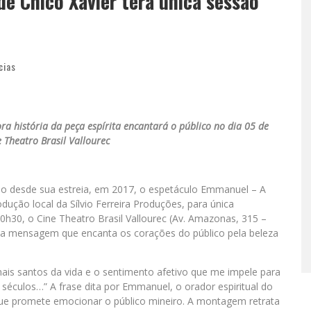
e Chico Xavier terá única sessão
cias
a história da peça espírita encantará o público no dia 05 de
 Theatro Brasil Vallourec
so desde sua estreia, em 2017, o espetáculo Emmanuel – A
odução local da Sílvio Ferreira Produções, para única
20h30, o Cine Theatro Brasil Vallourec (Av. Amazonas, 315 –
da mensagem que encanta os corações do público pela beleza
ais santos da vida e o sentimento afetivo que me impele para
 séculos…” A frase dita por Emmanuel, o orador espiritual do
que promete emocionar o público mineiro. A montagem retrata