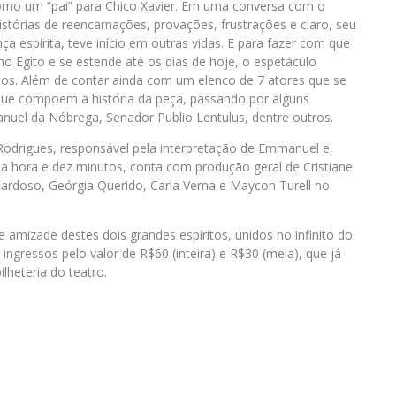
como um “pai” para Chico Xavier. Em uma conversa com o
stórias de reencarnações, provações, frustrações e claro, seu
 espírita, teve início em outras vidas. E para fazer com que
o Egito e se estende até os dias de hoje, o espetáculo
eos. Além de contar ainda com um elenco de 7 atores que se
que compõem a história da peça, passando por alguns
nuel da Nóbrega, Senador Publio Lentulus, dentre outros.
 Rodrigues, responsável pela interpretação de Emmanuel e,
 hora e dez minutos, conta com produção geral de Cristiane
ardoso, Geórgia Querido, Carla Verna e Maycon Turell no
mizade destes dois grandes espíritos, unidos no infinito do
ngressos pelo valor de R$60 (inteira) e R$30 (meia), que já
lheteria do teatro.