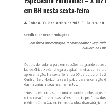
Espetáculo Emmanuel – A luz d
em BH nesta sexta-feira
Redacao
2 de outubro de 2018
Cultura
,
Notí
Crédito: Er Arte Produções
Com única apresentação, a emocionante e inspirador
outubro no Cine
Depois de rodar o país em sessões de grande suces
luz de Chico Xavier chega à capital mineira, com a pr
apresentação. Na sexta-feira, dia 05 de outubro, às 
Centro, Belo Horizonte) será palco para encenação 
das histórias e seus ensinamentos.
“Nossos espíritos se encontram unidos pelos laços m
o teu coração tem suas raízes na noite profunda dos
médium Chico Xavier, inspirou a obra dramatúrgica 