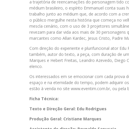
a trajetória de reencarnações do personagem tido 
médium brasileiro, o espírito Emmanuel conta suas hi
trabalho junto ao médium que, de acordo com a crença
o público mergulhe nesta história que começa no velh
mescla cenário, com o uso de 3 projetores simultân
revezam para dar vida aos mais de 30 personagens 
marcantes como Allan Kardec, Jesus Cristo, Padre Ma
Com direção do experiente e plurifuncional ator Edu
também, autor do texto, a peça, com duração de uma
Marques e Hebert Freitas, Leandro Azevedo, Diego C
elenco.
Os interessados em se emocionar com cada prova de a
espaço e na eternidade do tempo, podem adquirir os i
estão à venda no site www.eventim.com.br, ou pela bi
Ficha Técnica:
Texto e Direção Geral: Edu Rodrigues
Produção Geral: Cristiane Marques
Assistente de direção: Reynaldo Sapucaia