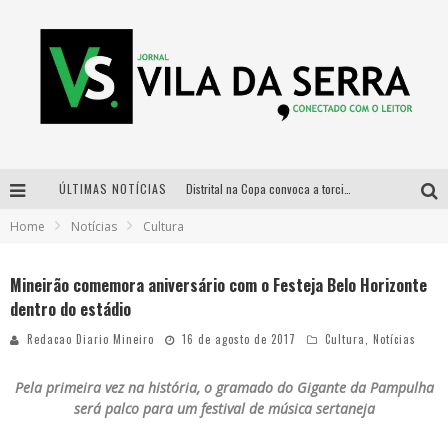
ÚLTIMAS NOTÍCIAS
Distrital na Copa convoca a torcida mineira para oitavas de final entre Brasil e Noruega
Home
Notícias
Cultura
Curso gratuito de Design de Moda chega a Balneário Água Limpa, em Nova Lima (MG)
Cidade Junina se consolida como vitrine estratégica para grandes marcas e se despede com Xand Avião e Mari Fernandez
Mineirão comemora aniversário com o Festeja Belo Horizonte
dentro do estádio
Designer mineira lança jogo educativo sobre coleta seletiva na maior feira de jogos de tabuleiro da América Latina
Redacao Diario Mineiro
16 de agosto de 2017
Cultura
,
Notícias
Pela primeira vez na história, o gramado do Gigante da Pampulha
será palco para um festival de música sertaneja