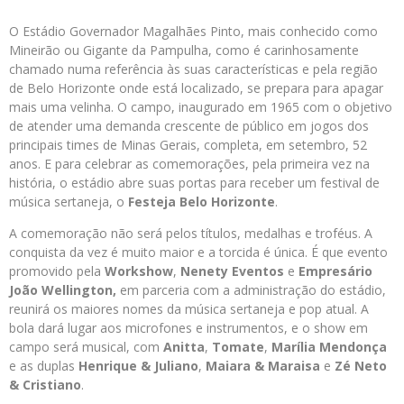
O Estádio Governador Magalhães Pinto, mais conhecido como
Mineirão ou Gigante da Pampulha, como é carinhosamente
chamado numa referência às suas características e pela região
de Belo Horizonte onde está localizado, se prepara para apagar
mais uma velinha. O campo, inaugurado em 1965 com o objetivo
de atender uma demanda crescente de público em jogos dos
principais times de Minas Gerais, completa, em setembro, 52
anos. E para celebrar as comemorações, pela primeira vez na
história, o estádio abre suas portas para receber um festival de
música sertaneja, o
Festeja Belo Horizonte
.
A comemoração não será pelos títulos, medalhas e troféus. A
conquista da vez é muito maior e a torcida é única. É que evento
promovido pela
Workshow
,
Nenety Eventos
e
Empresário
João Wellington,
em parceria com a administração do estádio,
reunirá os maiores nomes da música sertaneja e pop atual. A
bola dará lugar aos microfones e instrumentos, e o show em
campo será musical, com
Anitta
,
Tomate
,
Marília Mendonça
e as duplas
Henrique & Juliano
,
Maiara & Maraisa
e
Zé Neto
& Cristiano
.