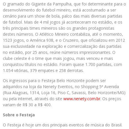
O gramado do Gigante da Pampulha, que foi determinante para o
desenvolvimento do futebol mineiro, está acostumado a ser
cenário para um show de bola, palco das mais diversas partidas
de futebol. Mais de 4 mil jogos já aconteceram no estádio, e os
três principais times mineiros são os grandes protagonistas
destes números. O Atlético Mineiro contabiliza, até o momento,
1523 jogos, o América 938, e o Cruzeiro, que oficializou em 2012
sua exclusividade na exploração e comercialização das partidas
no estádio, por 25 anos, reúne números impressionantes. O
clube celeste é o time que mais jogou, mais venceu e mais
conquistou títulos no estádio. Foram quase 1.700 partidas, com
1.054 vitórias, 379 empates e 258 derrotas.
Os ingressos para o Festeja Belo Horizonte podem ser
adquiridos na loja da Nenety Eventos, no Shopping 5ª Avenida
(Rua Alagoas, 1314, Loja 16, Piso C, Savassi, Belo Horizonte/MG)
ou pela internet, através do site
www.nenety.com.br
. Os preços
variam de R$ 30 a R$ 400.
Sobre o
Festeja
O Festeja é hoje um dos principais eventos de música do Brasil.