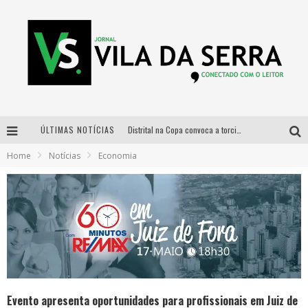
ÚLTIMAS NOTÍCIAS
Distrital na Copa convoca a torcida mineira para oitavas de final entre Brasil e Noruega
Home
Notícias
Economia
Curso gratuito de Design de Moda chega a Balneário Água Limpa, em Nova Lima (MG)
Cidade Junina se consolida como vitrine estratégica para grandes marcas e se despede com Xand Avião e Mari Fernandez
Designer mineira lança jogo educativo sobre coleta seletiva na maior feira de jogos de tabuleiro da América Latina
Evento apresenta oportunidades para profissionais em Juiz de