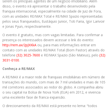
serem os principais agentes de um negócio imobiliário. Além
disso, o evento irá apresentar o trabalho desenvolvido pela
franquia internacional, especialmente na cidade de Juiz de Fora,
com as unidades RE/MAX Total e RE/MAX Spazio representadas
pelos seus franqueados, Eustáquio Junior, Toti Faria, Igor Larivoir
e Jonas Pyun, respectivamente.
O evento é gratuito, mas com vagas limitadas. Para confirmar a
presença os interessados devem acessar o link do evento:
http://rem.ax/2pJXKkA
ou, para mais informações entrar em
contato com as unidades RE/MAX Total (Bom Pastor) através do
telefone
(32) 3025-7600
e RE/MAX Spazio (São Mateus), pelo
(32)
3031-0100
.
Conheça a
RE/MAX
A RE/MAX é a maior rede de franquias imobiliárias em número de
transações do mundo, com mais de 7 mil unidades e mais de 105
mil corretores associados ao redor do globo. A companhia abriu
o seu capital na Bolsa de Nova York (EUA) em 2012, e vivencia
uma excelente fase de franca expansão.
O direcionamento da RE/MAX está presente no lema: “todos