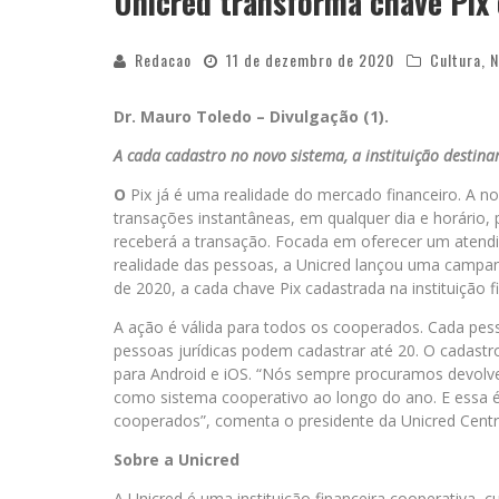
Unicred transforma chave Pix
Redacao
11 de dezembro de 2020
Cultura
,
N
Dr. Mauro Toledo – Divulgação (1).
A cada cadastro no novo sistema, a instituição destin
O
Pix já é uma realidade do mercado financeiro. A n
transações instantâneas, em qualquer dia e horário,
receberá a transação. Focada em oferecer um atend
realidade das pessoas, a Unicred lançou uma campan
de 2020, a cada chave Pix cadastrada na instituição 
A ação é válida para todos os cooperados. Cada pess
pessoas jurídicas podem cadastrar até 20. O cadastro 
para Android e iOS. “Nós sempre procuramos devolv
como sistema cooperativo ao longo do ano. E essa é 
cooperados”, comenta o presidente da Unicred Centra
Sobre a Unicred
A Unicred é uma instituição financeira cooperativa, c