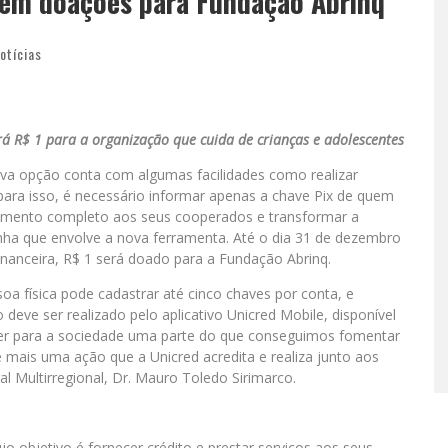
 em doações para Fundação Abrinq
otícias
ará R$ 1 para a organização que cuida de crianças e adolescentes
ova opção conta com algumas facilidades como realizar
 para isso, é necessário informar apenas a chave Pix de quem
imento completo aos seus cooperados e transformar a
ha que envolve a nova ferramenta. Até o dia 31 de dezembro
financeira, R$ 1 será doado para a Fundação Abrinq.
oa física pode cadastrar até cinco chaves por conta, e
deve ser realizado pelo aplicativo Unicred Mobile, disponível
er para a sociedade uma parte do que conseguimos fomentar
mais uma ação que a Unicred acredita e realiza junto aos
l Multirregional, Dr. Mauro Toledo Sirimarco.
ujo objetivo é fornecer crédito e prestar serviços aos seus