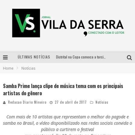
ÚLTIMAS NOTÍCIAS
Distrital na Copa convoca a torcida mineira para oitavas de final entre Brasil e Noruega
Home
Notícias
Curso gratuito de Design de Moda chega a Balneário Água Limpa, em Nova Lima (MG)
Cidade Junina se consolida como vitrine estratégica para grandes marcas e se despede com Xand Avião e Mari Fernandez
Samba Prime lança clipe de música tema com os principais
artistas do gênero
Designer mineira lança jogo educativo sobre coleta seletiva na maior feira de jogos de tabuleiro da América Latina
Redacao Diario Mineiro
27 de abril de 2017
Notícias
Com mais de 10 artistas que representam o melhor do pagode e
samba no Brasil, o vídeo disponibilizado nas redes sociais convida o
público a curtirem o festival