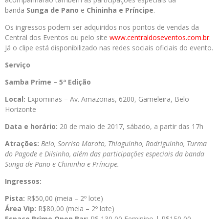
banda
Sunga de Pano
e
Chininha e Príncipe
.
Os ingressos podem ser adquiridos nos pontos de vendas da
Central dos Eventos ou pelo site
www.centraldoseventos.com.br
.
Já o clipe está disponibilizado nas redes sociais oficiais do evento.
Serviço
Samba Prime – 5ª Edição
Local:
Expominas – Av. Amazonas, 6200, Gameleira, Belo
Horizonte
Data e horário:
20 de maio de 2017, sábado, a partir das 17h
Atrações:
Belo, Sorriso Maroto, Thiaguinho, Rodriguinho, Turma
do Pagode e Dilsinho, além das participações especiais da banda
Sunga de Pano e Chininha e Príncipe.
Ingressos:
Pista:
R$50,00 (meia – 2º lote)
Área Vip:
R$80,00 (meia – 2º lote)
Espaço Prime Open Bar:
R$ 130,00 Feminino | R$150,00