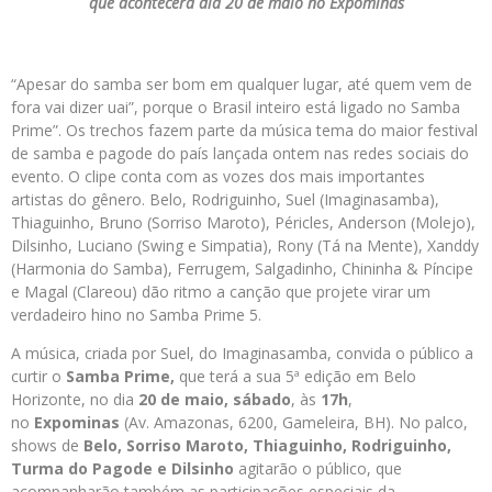
que acontecerá dia 20 de maio no Expominas
“Apesar do samba ser bom em qualquer lugar, até quem vem de
fora vai dizer uai”, porque o Brasil inteiro está ligado no Samba
Prime”. Os trechos fazem parte da música tema do maior festival
de samba e pagode do país lançada ontem nas redes sociais do
evento. O clipe conta com as vozes dos mais importantes
artistas do gênero. Belo, Rodriguinho, Suel (Imaginasamba),
Thiaguinho, Bruno (Sorriso Maroto), Péricles, Anderson (Molejo),
Dilsinho, Luciano (Swing e Simpatia), Rony (Tá na Mente), Xanddy
(Harmonia do Samba), Ferrugem, Salgadinho, Chininha & Píncipe
e Magal (Clareou) dão ritmo a canção que projete virar um
verdadeiro hino no Samba Prime 5.
A música, criada por Suel, do Imaginasamba, convida o público a
curtir o
Samba Prime,
que terá a sua 5ª edição em Belo
Horizonte, no dia
20 de maio, sábado
, às
17h
,
no
Expominas
(Av. Amazonas, 6200, Gameleira, BH). No palco,
shows de
Belo, Sorriso Maroto, Thiaguinho, Rodriguinho,
Turma do Pagode e Dilsinho
agitarão o público, que
acompanharão também as participações especiais da