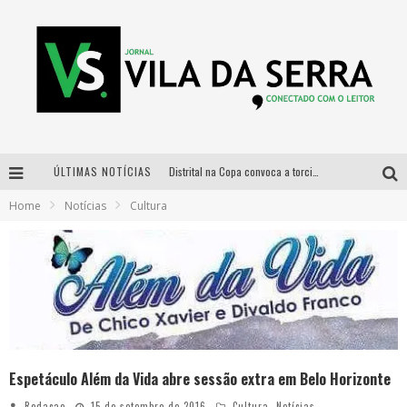
ÚLTIMAS NOTÍCIAS
Distrital na Copa convoca a torcida mineira para oitavas de final entre Brasil e Noruega
Home
Notícias
Cultura
Curso gratuito de Design de Moda chega a Balneário Água Limpa, em Nova Lima (MG)
Cidade Junina se consolida como vitrine estratégica para grandes marcas e se despede com Xand Avião e Mari Fernandez
Designer mineira lança jogo educativo sobre coleta seletiva na maior feira de jogos de tabuleiro da América Latina
Espetáculo Além da Vida abre sessão extra em Belo Horizonte
Redacao
15 de setembro de 2016
Cultura
,
Notícias