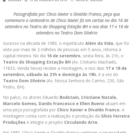
Psicografada por Chico Xavier e Divaldo Franco, peça que
comemora o centenário de Chico Xavier fiz em cartaz no dia 16 de
setembro no Teatro do Shopping Estação BH e nos dias 17 e 18 de
setembro no Teatro Dom Silvério
Sucesso na década de 1980, o espetáculo
Além da Vida
, que foi
visto por mais de 2 milhões de pessoas em 5 anos, retorna à
capital mineira. No dia
16 de setembro
, sexta-feira, às 21h, o
Teatro do Shopping Estação BH
(Av. Cristiano Machado,
11833, Venda Nova) recebe a montagem, e nos dias
17 e 18 de
setembro, sábado às 21h e domingo às 19h
, é a vez do
Teatro Dom Silvério
(Av. Nossa Senhora do Carmo, 230, São
Pedro, BH).
No palco, os atores Eduardo
Bodstain, Cristiane Natale,
Marcelo Gomes, Danilo Francesco e Ellen Bueno
atuam em
uma peça psicografada por
Chico Xavier e Divaldo Franco.
A
montagem conta com a realização e produção da
Sílvio Ferreira
Produções
e integra o projeto
Circulando Arte.
Em 1980, Chico Xavier e Divaldo Franco sentiram a necessidade