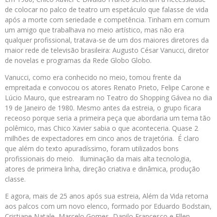
de colocar no palco de teatro um espetáculo que falasse de vida
após a morte com seriedade e competência. Tinham em comum
um amigo que trabalhava no meio artístico, mas não era
qualquer profissional, tratava-se de um dos maiores diretores da
maior rede de televisão brasileira: Augusto César Vanucci, diretor
de novelas e programas da Rede Globo Globo.
Vanucci, como era conhecido no meio, tomou frente da
empreitada e convocou os atores Renato Prieto, Felipe Carone e
Lúcio Mauro, que estrearam no Teatro do Shopping Gávea no dia
19 de Janeiro de 1980. Mesmo antes da estreia, o grupo ficara
receoso porque seria a primeira peça que abordaria um tema tão
polêmico, mas Chico Xavier sabia o que aconteceria. Quase 2
milhões de expectadores em cinco anos de trajetória. É claro
que além do texto apuradíssimo, foram utilizados bons
profissionais do meio. Iluminação da mais alta tecnologia,
atores de primeira linha, direção criativa e dinâmica, produção
classe.
E agora, mais de 25 anos após sua estreia, Além da Vida retorna
aos palcos com um novo elenco, formado por Eduardo Bodstain,
Cristiane Natale, Marcelo Gomes, Danilo Francesco e Ellen