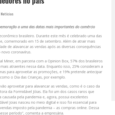
dedores no país
,
Notícias
omemoração a uma das datas mais importantes do comércio
econômico brasileiro. Durante este mês é celebrado uma das
ente, comemorado em 15 de setembro. Além de atrair mais
de de alavancar as vendas após as diversas consequências
 novo coronavírus.
l Miner, em parceria com a Opinion Box, 57% dos brasileiros
ais atraentes nessa data. Enquanto isso, 25% consideram a
enas para aproveitar as promoções, e 19% pretende antecipar
como o Dia das Crianças, por exemplo.
vão aproveitar para alavancar as vendas, como é o caso da
tora da Formidável Jóias. Ela foi um dos casos raros que
 causada pela pandemia e, agora, possui excelentes
vel Joias nasceu no meio digital e isso foi essencial para
e vendas imposto pela pandemia – as compras online. Dessa
sse período”, comenta a empresária.