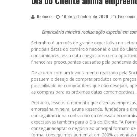
Dia do Cliente anima empreen
Redacao
16 de setembro de 2020
Economia
Empresária mineira realiza ação especial em c
Setembro é um mês de grande expectativa no setor 
principais datas do comércio nacional: o Dia do Cli
consumidores, essa data chega como uma oportunida
financeiras preocupantes causadas pela pandemia do
De acordo com um levantamento realizado pela Socia
possuem o desejo de comprar produtos com preços m
possibilidade de comprar itens que não desejam, ap
as compras para as próximas datas comemorativas, 
Portanto, esse é o momento que diversas empresas 
empresária mineira, Bruna Rezende, fundadora e dire
conseguiram ir na contramão da recessão econômica
expectativas também para o Dia do Cliente. “A Formidá
conseguir adaptar o negócio ao principal formato d
forma, conseguimos aumentar em 200% as vendas ne