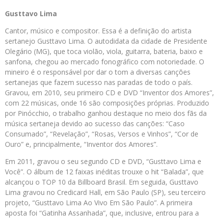
Gusttavo Lima
Cantor, músico e compositor. Essa é a definição do artista
sertanejo Gusttavo Lima. O autodidata da cidade de Presidente
Olegário (MG), que toca violão, viola, guitarra, bateria, baixo e
sanfona, chegou ao mercado fonográfico com notoriedade. O
mineiro é o responsável por dar o tom a diversas canções
sertanejas que fazem sucesso nas paradas de todo o país.
Gravou, em 2010, seu primeiro CD e DVD “Inventor dos Amores”,
com 22 músicas, onde 16 são composições próprias. Produzido
por Pinócchio, o trabalho ganhou destaque no meio dos fãs da
música sertaneja devido ao sucesso das canções: “Caso
Consumado”, “Revelação”, “Rosas, Versos e Vinhos”, “Cor de
Ouro” e, principalmente, “Inventor dos Amores”.
Em 2011, gravou o seu segundo CD e DVD, “Gusttavo Lima e
Você”. O álbum de 12 faixas inéditas trouxe o hit “Balada”, que
alcançou o TOP 10 da Billboard Brasil. Em seguida, Gusttavo
Lima gravou no Credicard Hall, em São Paulo (SP), seu terceiro
projeto, “Gusttavo Lima Ao Vivo Em São Paulo”. A primeira
aposta foi “Gatinha Assanhada”, que, inclusive, entrou para a