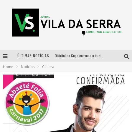
ÚLTIMAS NOTÍCIAS
Distrital na Copa convoca a torcida mineira para oitavas de final entre Brasil e Noruega
Home
Notícias
Cultura
Curso gratuito de Design de Moda chega a Balneário Água Limpa, em Nova Lima (MG)
Cidade Junina se consolida como vitrine estratégica para grandes marcas e se despede com Xand Avião e Mari Fernandez
Designer mineira lança jogo educativo sobre coleta seletiva na maior feira de jogos de tabuleiro da América Latina