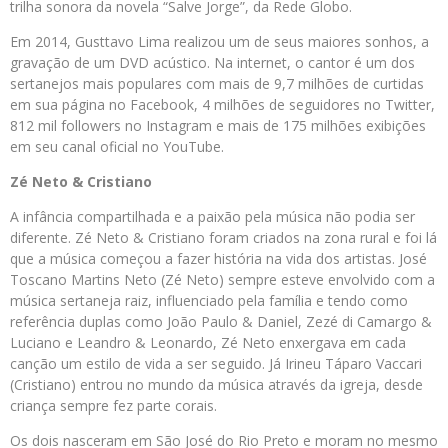
trilha sonora da novela “Salve Jorge”, da Rede Globo.
Em 2014, Gusttavo Lima realizou um de seus maiores sonhos, a
gravação de um DVD acústico. Na internet, o cantor é um dos
sertanejos mais populares com mais de 9,7 milhões de curtidas
em sua página no Facebook, 4 milhões de seguidores no Twitter,
812 mil followers no Instagram e mais de 175 milhões exibições
em seu canal oficial no YouTube.
Zé Neto & Cristiano
A infância compartilhada e a paixão pela música não podia ser
diferente. Zé Neto & Cristiano foram criados na zona rural e foi lá
que a música começou a fazer história na vida dos artistas. José
Toscano Martins Neto (Zé Neto) sempre esteve envolvido com a
música sertaneja raiz, influenciado pela família e tendo como
referência duplas como João Paulo & Daniel, Zezé di Camargo &
Luciano e Leandro & Leonardo, Zé Neto enxergava em cada
canção um estilo de vida a ser seguido. Já Irineu Táparo Vaccari
(Cristiano) entrou no mundo da música através da igreja, desde
criança sempre fez parte corais.
Os dois nasceram em São José do Rio Preto e moram no mesmo