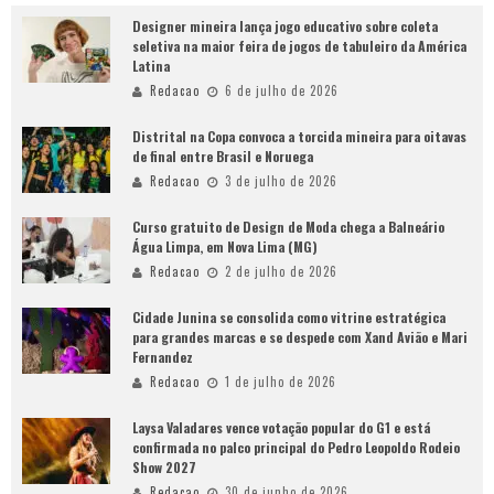
Designer mineira lança jogo educativo sobre coleta
seletiva na maior feira de jogos de tabuleiro da América
Latina
Redacao
6 de julho de 2026
Distrital na Copa convoca a torcida mineira para oitavas
de final entre Brasil e Noruega
Redacao
3 de julho de 2026
Curso gratuito de Design de Moda chega a Balneário
Água Limpa, em Nova Lima (MG)
Redacao
2 de julho de 2026
Cidade Junina se consolida como vitrine estratégica
para grandes marcas e se despede com Xand Avião e Mari
Fernandez
Redacao
1 de julho de 2026
Laysa Valadares vence votação popular do G1 e está
confirmada no palco principal do Pedro Leopoldo Rodeio
Show 2027
Redacao
30 de junho de 2026