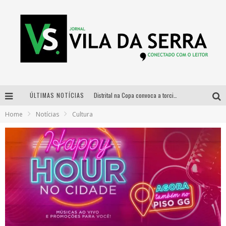
ÚLTIMAS NOTÍCIAS
Distrital na Copa convoca a torcida mineira para oitavas de final entre Brasil e Noruega
Home
Notícias
Cultura
Curso gratuito de Design de Moda chega a Balneário Água Limpa, em Nova Lima (MG)
Cidade Junina se consolida como vitrine estratégica para grandes marcas e se despede com Xand Avião e Mari Fernandez
Designer mineira lança jogo educativo sobre coleta seletiva na maior feira de jogos de tabuleiro da América Latina