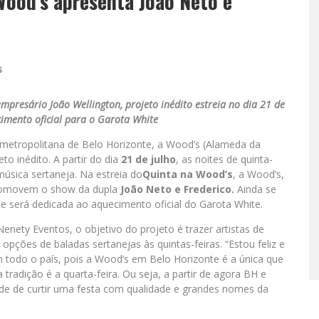
Wood’s apresenta João Neto e
s
empresário João Wellington, projeto inédito estreia no dia 21 de
cimento oficial para o Garota White
 metropolitana de Belo Horizonte, a Wood’s (Alameda da
to inédito. A partir do dia
21 de julho
, as noites de quinta-
música sertaneja. Na estreia do
Quinta na Wood’s
, a Wood’s,
promovem o show da dupla
João Neto e Frederico.
Ainda se
te será dedicada ao aquecimento oficial do Garota White.
nety Eventos, o objetivo do projeto é trazer artistas de
pções de baladas sertanejas às quintas-feiras. “Estou feliz e
m todo o país, pois a Wood’s em Belo Horizonte é a única que
 a tradição é a quarta-feira. Ou seja, a partir de agora BH e
e de curtir uma festa com qualidade e grandes nomes da