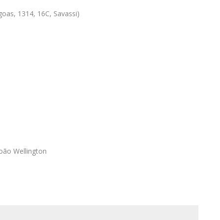
oas, 1314, 16C, Savassi)
oão Wellington