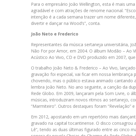
Para o empresário João Wellington, esta é mais uma 
agradável e com atrações de renome nacional. “Escol
intenção é a cada semana trazer um nome diferente,
divertir e dançar na Wood’s”, conta.
João Neto e Frederico
Representantes da música sertaneja universitária, Jo
Não For por Amor, em 2004. O álbum Modão – Ao Viv
Acústico Ao Vivo, CD e DVD produzido em 2007, que r
O trabalho João Neto & Frederico – Ao Vivo, lançado
gravação foi especial, vai ficar em nossa lembranç
chovendo, mas o público estava animado cantando as
lembra João Neto. No ano seguinte, a canção da dupla
Rede Globo. Em 2009, lançaram pela Som Livre, o ál
músicas, introduziram novos ritmos ao sertanejo, c
“Marmiteiro”. Outros destaques foram “Revelação” e “
Em 2012, apostando em um repertório mais dançante
gravado na capital tocantinense. O disco consagrou
Lê”, tendo as duas últimas figurado entre as cinco ma
sonora da novela Cheias de Charme da Rede Globo. C