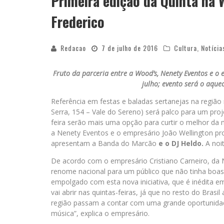
Primeira edição da Quinta na 
Frederico
Redacao
7 de julho de 2016
Cultura
,
Notícia
Fruto da parceria entre a Wood’s, Nenety Eventos e o 
julho; evento será o aque
Referência em festas e baladas sertanejas na região
Serra, 154 – Vale do Sereno) será palco para um proje
feira serão mais uma opção para curtir o melhor da 
a Nenety Eventos e o empresário João Wellington 
apresentam a Banda do Marcão
e o DJ Heldo.
A noi
De acordo com o empresário Cristiano Carneiro, da Ne
renome nacional para um público que não tinha boas o
empolgado com esta nova iniciativa, que é inédita e
vai abrir nas quintas-feiras, já que no resto do Brasil
região passam a contar com uma grande oportunidad
música”, explica o empresário.