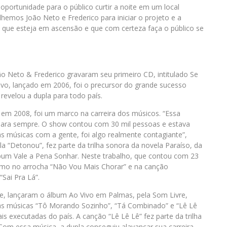
oportunidade para o público curtir a noite em um local
hemos João Neto e Frederico para iniciar o projeto e a
 que esteja em ascensão e que com certeza faça o público se
ão Neto & Frederico gravaram seu primeiro CD, intitulado Se
o, lançado em 2006, foi o precursor do grande sucesso
evelou a dupla para todo país.
 em 2008, foi um marco na carreira dos músicos. “Essa
a para sempre. O show contou com 30 mil pessoas e estava
 músicas com a gente, foi algo realmente contagiante”,
 “Detonou”, fez parte da trilha sonora da novela Paraíso, da
bum Vale a Pena Sonhar. Neste trabalho, que contou com 23
omo no arrocha “Não Vou Mais Chorar” e na canção
Sai Pra Lá”.
, lançaram o álbum Ao Vivo em Palmas, pela Som Livre,
 as músicas “Tô Morando Sozinho”, “Tá Combinado” e “Lê Lê
is executadas do país. A canção “Lê Lê Lê” fez parte da trilha
om essa música, a dupla conseguiu alavancar sua carreira,