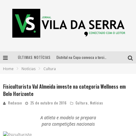
ÚLTIMAS NOTÍCIAS
Distrital na Copa convoca a torcida mineira para oitavas de final entre Brasil e Noruega
Home
Notícias
Cultura
Curso gratuito de Design de Moda chega a Balneário Água Limpa, em Nova Lima (MG)
Cidade Junina se consolida como vitrine estratégica para grandes marcas e se despede com Xand Avião e Mari Fernandez
Fisiculturista Val Almeida investe na categoria Wellness em
Belo Horizonte
Designer mineira lança jogo educativo sobre coleta seletiva na maior feira de jogos de tabuleiro da América Latina
Redacao
25 de outubro de 2016
Cultura
,
Notícias
A atleta e modelo se prepara
para competições nacionais