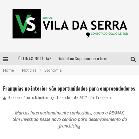
ÚLTIMAS NOTÍCIAS
Distrital na Copa convoca a torcida mineira para oitavas de final entre Brasil e Noruega
Home
Notícias
Economia
Curso gratuito de Design de Moda chega a Balneário Água Limpa, em Nova Lima (MG)
Cidade Junina se consolida como vitrine estratégica para grandes marcas e se despede com Xand Avião e Mari Fernandez
Franquias no interior são oportunidades para empreendedores
Designer mineira lança jogo educativo sobre coleta seletiva na maior feira de jogos de tabuleiro da América Latina
Redacao Diario Mineiro
4 de abril de 2017
Economia
Marcas internacionalmente conhecidas, como a RE/MAX,
têm investido nesse novo cenário para desenvolvimento do
franchising