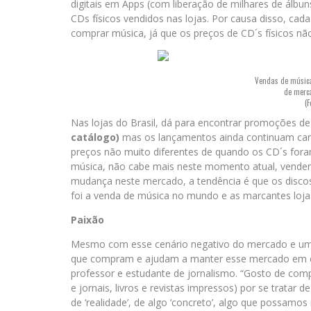
digitais em Apps (com liberação de milhares de álb
CDs físicos vendidos nas lojas. Por causa disso, ca
comprar música, já que os preços de CD´s físicos não
Vendas de música 
de merca
(F
Nas lojas do Brasil, dá para encontrar promoções d
catálogo)
mas os lançamentos ainda continuam caro
preços não muito diferentes de quando os CD´s foram
música, não cabe mais neste momento atual, vender 
mudança neste mercado, a tendência é que os disc
foi a venda de música no mundo e as marcantes loja
Paixão
Mesmo com esse cenário negativo do mercado e um po
que compram e ajudam a manter esse mercado em ev
professor e estudante de jornalismo. “Gosto de com
e jornais, livros e revistas impressos) por se trata
de ‘realidade’, de algo ‘concreto’, algo que possamos