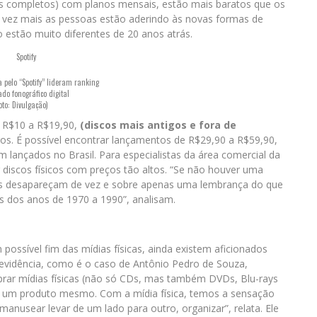
uns completos) com planos mensais, estão mais baratos que os
da vez mais as pessoas estão aderindo às novas formas de
 estão muito diferentes de 20 anos atrás.
pelo “Spotify” lideram ranking
do fonográfico digital
oto: Divulgação)
e R$10 a R$19,90,
(discos mais antigos e fora de
s. É possível encontrar lançamentos de R$29,90 a R$59,90,
 lançados no Brasil. Para especialistas da área comercial da
discos físicos com preços tão altos. “Se não houver uma
os desapareçam de vez e sobre apenas uma lembrança do que
s dos anos de 1970 a 1990”, analisam.
ssível fim das mídias físicas, ainda existem aficionados
idência, como é o caso de Antônio Pedro de Souza,
prar mídias físicas (não só CDs, mas também DVDs, Blu-rays
r de um produto mesmo. Com a mídia física, temos a sensação
 manusear levar de um lado para outro, organizar”, relata. Ele