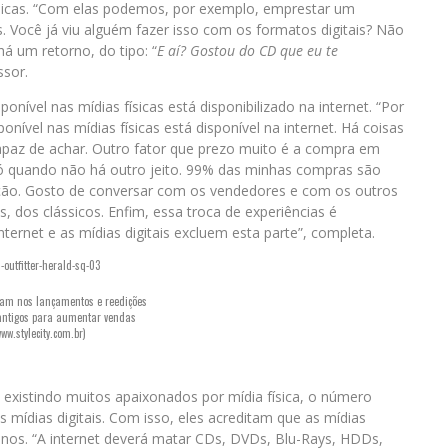
ísicas. “Com elas podemos, por exemplo, emprestar um
 Você já viu alguém fazer isso com os formatos digitais? Não
á um retorno, do tipo: “
E aí? Gostou do CD que eu te
ssor.
ível nas mídias físicas está disponibilizado na internet. “Por
nível nas mídias físicas está disponível na internet. Há coisas
paz de achar. Outro fator que prezo muito é a compra em
s só quando não há outro jeito. 99% das minhas compras são
ração. Gosto de conversar com os vendedores e com os outros
os, dos clássicos. Enfim, essa troca de experiências é
nternet e as mídias digitais excluem esta parte”, completa.
stam nos lançamentos e reedições
antigos para aumentar vendas
ww.stylecity.com.br)
existindo muitos apaixonados por mídia física, o número
ídias digitais. Com isso, eles acreditam que as mídias
anos. “A internet deverá matar CDs, DVDs, Blu-Rays, HDDs,