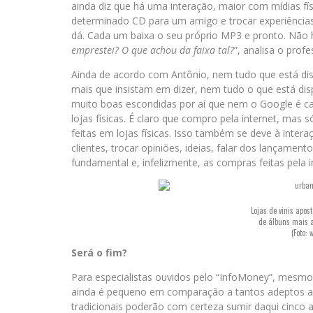
ainda diz que há uma interação, maior com mídias f
determinado CD para um amigo e trocar experiências.
dá. Cada um baixa o seu próprio MP3 e pronto. Não h
emprestei? O que achou da faixa tal?
”, analisa o profe
Ainda de acordo com Antônio, nem tudo que está dispon
mais que insistam em dizer, nem tudo o que está dispo
muito boas escondidas por aí que nem o Google é ca
lojas físicas. É claro que compro pela internet, ma
feitas em lojas físicas. Isso também se deve à inte
clientes, trocar opiniões, ideias, falar dos lançament
fundamental e, infelizmente, as compras feitas pela i
Lojas de vinis apo
de álbuns mais 
(Foto:
w
Será o fim?
Para especialistas ouvidos pelo “InfoMoney”, mesmo 
ainda é pequeno em comparação a tantos adeptos as m
tradicionais poderão com certeza sumir daqui cinco 