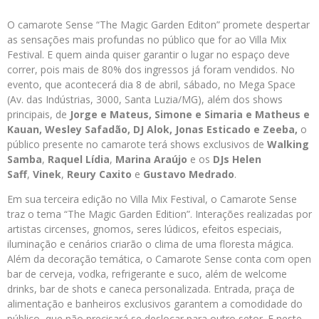
O camarote Sense “The Magic Garden Editon” promete despertar
as sensações mais profundas no público que for ao Villa Mix
Festival. E quem ainda quiser garantir o lugar no espaço deve
correr, pois mais de 80% dos ingressos já foram vendidos. No
evento, que acontecerá dia 8 de abril, sábado, no Mega Space
(Av. das Indústrias, 3000, Santa Luzia/MG), além dos shows
principais, de
Jorge e Mateus, Simone e Simaria e Matheus e
Kauan, Wesley Safadão, DJ Alok, Jonas Esticado e Zeeba,
o
público presente no camarote terá shows exclusivos de
Walking
Samba
,
Raquel Lídia
,
Marina Araújo
e os
DJs Helen
Saff
,
Vinek
,
Reury Caxito
e
Gustavo Medrado
.
Em sua terceira edição no Villa Mix Festival, o Camarote Sense
traz o tema “The Magic Garden Edition”. Interações realizadas por
artistas circenses, gnomos, seres lúdicos, efeitos especiais,
iluminação e cenários criarão o clima de uma floresta mágica.
Além da decoração temática, o Camarote Sense conta com open
bar de cerveja, vodka, refrigerante e suco, além de welcome
drinks, bar de shots e caneca personalizada. Entrada, praça de
alimentação e banheiros exclusivos garantem a comodidade do
público, que não precisará se deslocar para outro setor. E neste