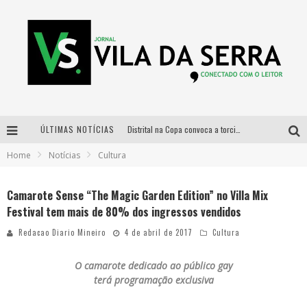
ÚLTIMAS NOTÍCIAS
Distrital na Copa convoca a torcida mineira para oitavas de final entre Brasil e Noruega
Home
Notícias
Cultura
Curso gratuito de Design de Moda chega a Balneário Água Limpa, em Nova Lima (MG)
Cidade Junina se consolida como vitrine estratégica para grandes marcas e se despede com Xand Avião e Mari Fernandez
Camarote Sense “The Magic Garden Edition” no Villa Mix
Festival tem mais de 80% dos ingressos vendidos
Designer mineira lança jogo educativo sobre coleta seletiva na maior feira de jogos de tabuleiro da América Latina
Redacao Diario Mineiro
4 de abril de 2017
Cultura
O
camarote dedicado ao público gay
terá programação exclusiva