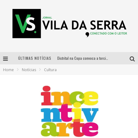
ÚLTIMAS NOTÍCIAS
Distrital na Copa convoca a torcida mineira para oitavas de final entre Brasil e Noruega
Home
Notícias
Cultura
Curso gratuito de Design de Moda chega a Balneário Água Limpa, em Nova Lima (MG)
Cidade Junina se consolida como vitrine estratégica para grandes marcas e se despede com Xand Avião e Mari Fernandez
Designer mineira lança jogo educativo sobre coleta seletiva na maior feira de jogos de tabuleiro da América Latina