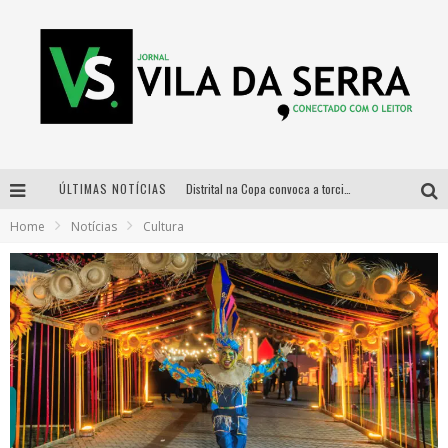
ÚLTIMAS NOTÍCIAS
Distrital na Copa convoca a torcida mineira para oitavas de final entre Brasil e Noruega
Home
Notícias
Cultura
Curso gratuito de Design de Moda chega a Balneário Água Limpa, em Nova Lima (MG)
Cidade Junina se consolida como vitrine estratégica para grandes marcas e se despede com Xand Avião e Mari Fernandez
Designer mineira lança jogo educativo sobre coleta seletiva na maior feira de jogos de tabuleiro da América Latina