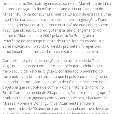
Uma das atrações mais aguardadas da noite, Marcelinho de Lima
é nome consagrado da música sertaneja. Natural de Pará de
Minas (MG), o cantor acumula mais de 20 anos de estrada e uma
trajetória marcada por sucessos que embalam gerações. Dono
de hits, o artista construiu uma carreira sólida que começou em
1993, quando iniciou como guitarrista, até o lançamento do
primeiro álbum solo em 2004 pela Atração Fonográfica.
Referência do sertanejo mineiro dentro e fora do estado, sua
apresentação no Forró do Givanildo promete um repertório
emocionante que mescla clássicos e sucessos da carreira.
Completando o time de atrações musicais, o lendário Trio
Virgulino desembarca em Pedro Leopoldo para celebrar quase
meio século de história. O grupo, considerado o padrinho do
forró universitário — movimento que impulsionou o surgimento
de bandas como Falamansa, Bicho de Pé e Rastapé. Tem uma
trajetória que se confunde com a própria história do forró no
Brasil. Com uma média de 25 apresentações por mês, o grupo já
dividiu palco com gigantes como Caetano Veloso, Elba Ramalho,
Moraes Moreira e Dominguinhos. Atualmente em turnê
comemorativa de 50 anos de carreira, a banda promete levar ao
público de Pedro Leopoldo a essência do forró pé-de-serra com