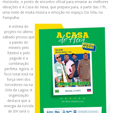
Horizonte, o ponto de encontro oficial para emanar as melhores
vibrações é A Casa do Hexa, que prepara para, a partir das 17h,
uma noite de muita música e emoção no espaço Da Orla, na
Pampulha.
A estreia do
projeto no último
sábado provou que
a paixão do
mineiro pelo
futebol e pelo
pagode é a
combinação
perfeita. Agora, o
foco total está na
força vem dos
torcedores na na
Orla da Lagoa. A
organização
destaca que a
energia da torcida
de BH será o