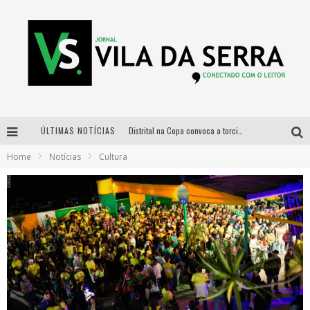
ÚLTIMAS NOTÍCIAS
Distrital na Copa convoca a torcida mineira para oitavas de final entre Brasil e Noruega
Home
Notícias
Cultura
Curso gratuito de Design de Moda chega a Balneário Água Limpa, em Nova Lima (MG)
Cidade Junina se consolida como vitrine estratégica para grandes marcas e se despede com Xand Avião e Mari Fernandez
Designer mineira lança jogo educativo sobre coleta seletiva na maior feira de jogos de tabuleiro da América Latina