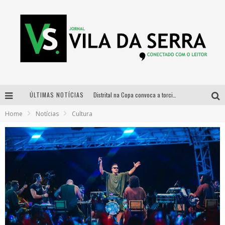
ÚLTIMAS NOTÍCIAS
Distrital na Copa convoca a torcida mineira para oitavas de final entre Brasil e Noruega
Home
Notícias
Cultura
Curso gratuito de Design de Moda chega a Balneário Água Limpa, em Nova Lima (MG)
Cidade Junina se consolida como vitrine estratégica para grandes marcas e se despede com Xand Avião e Mari Fernandez
Designer mineira lança jogo educativo sobre coleta seletiva na maior feira de jogos de tabuleiro da América Latina