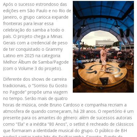
Após o sucesso estrondoso das
edições em São Paulo e no Rio de
Janeiro, o grupo carioca expande
fronteiras para levar essa
celebração do samba a todo o
país. O projeto chega a Minas
Gerais com a credencial de peso
de ter conquistado o Grammy
Latino em 2025 na categoria
Melhor Álbum de Samba/Pagode
(com o Volume 3 do projeto).
Diferente dos shows de carreira
tradicionais, o “Sorriso Eu Gosto
no Pagode” propõe uma viagem
no tempo. Serão mais de quatro
horas de música, onde Bruno Cardoso e companhia recriam a
atmosfera de quando começaram, há 28 anos. O repertório é um
presente para os amantes do gênero: além de sucessos autorais
como “Ela” e a inédita “80 Anos”, o setlist é recheado de clássicos
que formaram a identidade musical do grupo. O público de BH
poderá cantar junto hits do Exaltasamba, Soweto, Fundo de