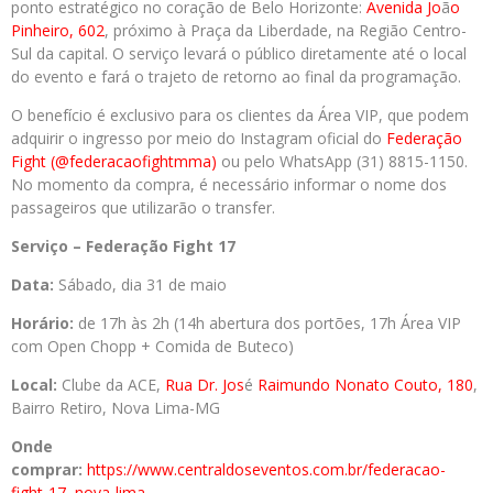
ponto estratégico no coração de Belo Horizonte:
Avenida Jo
ã
o
Pinheiro, 602
, próximo à Praça da Liberdade, na Região Centro-
Sul da capital. O serviço levará o público diretamente até o local
do evento e fará o trajeto de retorno ao final da programação.
O benefício é exclusivo para os clientes da Área VIP, que podem
adquirir o ingresso por meio do Instagram oficial do
Federação
Fight (@federacaofightmma)
ou pelo WhatsApp (31) 8815-1150.
No momento da compra, é necessário informar o nome dos
passageiros que utilizarão o transfer.
Serviço – Federação Fight 17
Data:
Sábado, dia 31 de maio
Horário:
de 17h às 2h (14h abertura dos portões, 17h Área VIP
com Open Chopp + Comida de Buteco)
Local:
Clube da ACE,
Rua Dr. Jos
é
Raimundo Nonato Couto, 180
,
Bairro Retiro, Nova Lima-MG
Onde
comprar:
https://www.centraldoseventos.com.br/federacao-
fight-17–nova-lima-