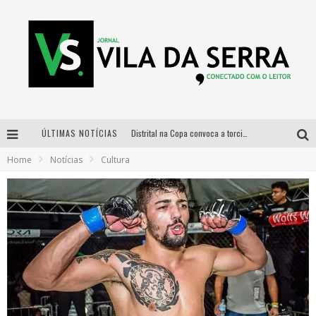
ÚLTIMAS NOTÍCIAS
Distrital na Copa convoca a torcida mineira para oitavas de final entre Brasil e Noruega
Home
Notícias
Cultura
Curso gratuito de Design de Moda chega a Balneário Água Limpa, em Nova Lima (MG)
Cidade Junina se consolida como vitrine estratégica para grandes marcas e se despede com Xand Avião e Mari Fernandez
Designer mineira lança jogo educativo sobre coleta seletiva na maior feira de jogos de tabuleiro da América Latina