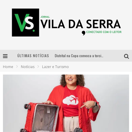
ÚLTIMAS NOTÍCIAS
Distrital na Copa convoca a torcida mineira para oitavas de final entre Brasil e Noruega
Home
Notícias
Lazer e Turismo
Curso gratuito de Design de Moda chega a Balneário Água Limpa, em Nova Lima (MG)
Cidade Junina se consolida como vitrine estratégica para grandes marcas e se despede com Xand Avião e Mari Fernandez
Designer mineira lança jogo educativo sobre coleta seletiva na maior feira de jogos de tabuleiro da América Latina