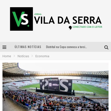
ÚLTIMAS NOTÍCIAS
Distrital na Copa convoca a torcida mineira para oitavas de final entre Brasil e Noruega
Home
Notícias
Economia
Curso gratuito de Design de Moda chega a Balneário Água Limpa, em Nova Lima (MG)
Cidade Junina se consolida como vitrine estratégica para grandes marcas e se despede com Xand Avião e Mari Fernandez
Designer mineira lança jogo educativo sobre coleta seletiva na maior feira de jogos de tabuleiro da América Latina