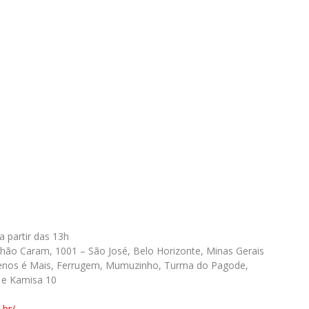
a partir das 13h
ahão Caram, 1001 – São José, Belo Horizonte, Minas Gerais
, Menos é Mais, Ferrugem, Mumuzinho, Turma do Pagode,
o e Kamisa 10
.br/