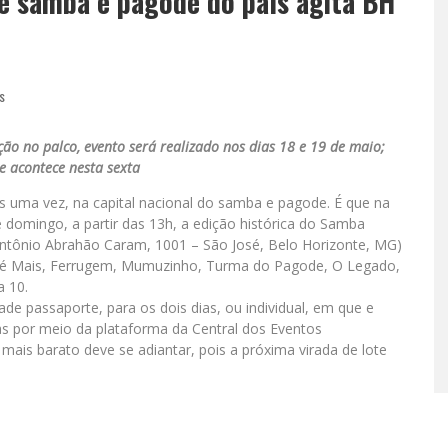
de samba e pagode do país agita BH
s
o no palco, evento será realizado nos dias 18 e 19 de maio;
te acontece nesta sexta
s uma vez, na capital nacional do samba e pagode. É que na
domingo, a partir das 13h, a edição histórica do Samba
Antônio Abrahão Caram, 1001 – São José, Belo Horizonte, MG)
os é Mais, Ferrugem, Mumuzinho, Turma do Pagode, O Legado,
a 10.
de passaporte, para os dois dias, ou individual, em que e
s por meio da plataforma da Central dos Eventos
mais barato deve se adiantar, pois a próxima virada de lote