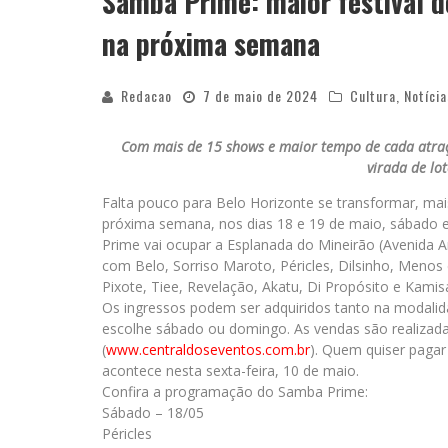
Samba Prime: maior festival 
na próxima semana
Redacao
7 de maio de 2024
Cultura
,
Notícia
Com mais de 15 shows e maior tempo de cada atraçã
virada de lo
Falta pouco para Belo Horizonte se transformar, mai
próxima semana, nos dias 18 e 19 de maio, sábado e 
Prime vai ocupar a Esplanada do Mineirão (Avenida 
com Belo, Sorriso Maroto, Péricles, Dilsinho, Men
Pixote, Tiee, Revelação, Akatu, Di Propósito e Kamis
Os ingressos podem ser adquiridos tanto na modalida
escolhe sábado ou domingo. As vendas são realizada
(
www.centraldoseventos.com.br
)
. Quem quiser pagar 
acontece nesta sexta-feira, 10 de maio.
Confira a programação do Samba Prime:
Sábado – 18/05
Péricles