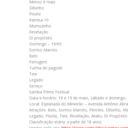
Menos é mais
Dilsinho
Pixote
Kamisa 10
Mumuzinho
Revelação
Di propósito
Domingo – 19/05
Sorriso Maroto
Belo
Ferrugem
Turma do pagode
Tiee
Legado
Serviço
Samba Prime Festival
Data e horário: 18 e 19 de maio, sábado e domingo, 
Local: Esplanada do Mineirão – Avenida Antônio Abr
Atrações: Belo, Sorriso Maroto, Péricles, Dilsinho
Legado, Pixote, Tiee, Revelação, Akatu, Di Propósit
Classificação etária: a partir de 18 anos
Vendas pelo site:
https://www.centraldoseventos.
com