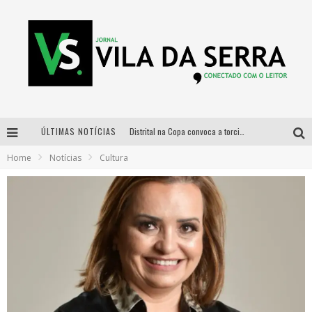
ÚLTIMAS NOTÍCIAS
Distrital na Copa convoca a torcida mineira para oitavas de final entre Brasil e Noruega
Home
Notícias
Cultura
Curso gratuito de Design de Moda chega a Balneário Água Limpa, em Nova Lima (MG)
Cidade Junina se consolida como vitrine estratégica para grandes marcas e se despede com Xand Avião e Mari Fernandez
Designer mineira lança jogo educativo sobre coleta seletiva na maior feira de jogos de tabuleiro da América Latina