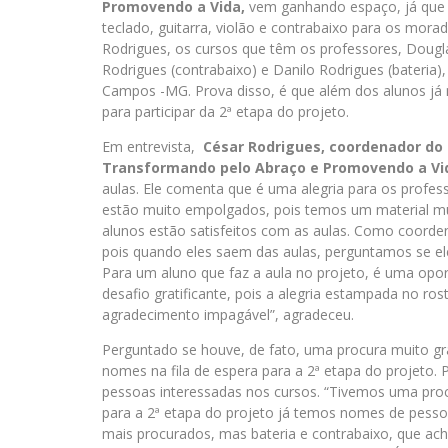
Promovendo a Vida,
vem ganhando espaço, já que o
teclado, guitarra, violão e contrabaixo para os m
Rodrigues, os cursos que têm os professores, Douglas
Rodrigues (contrabaixo) e Danilo Rodrigues (bateri
Campos -MG. Prova disso, é que além dos alunos já m
para participar da 2ª etapa do projeto.
Em entrevista,
César Rodrigues, coordenador do c
Transformando pelo Abraço e Promovendo a Vi
aulas. Ele comenta que é uma alegria para os profess
estão muito empolgados, pois temos um material muit
alunos estão satisfeitos com as aulas. Como coorde
pois quando eles saem das aulas, perguntamos se el
Para um aluno que faz a aula no projeto, é uma opor
desafio gratificante, pois a alegria estampada no ro
agradecimento impagável”, agradeceu.
Perguntado se houve, de fato, uma procura muito gr
nomes na fila de espera para a 2ª etapa do projeto. 
pessoas interessadas nos cursos. “Tivemos uma proc
para a 2ª etapa do projeto já temos nomes de pessoa
mais procurados, mas bateria e contrabaixo, que a