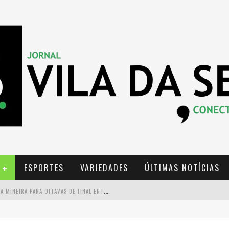
ESPORTES
VARIEDADES
ÚLTIMAS NOTÍCIAS
D
ISTRITAL NA COPA CONVOCA A TORCIDA MINEIRA PARA OITAVAS DE FINAL ENTRE BRASIL E NORUEGA
C
URSO GRATUITO DE DESIGN DE MODA CHEGA A BALNEÁRIO ÁGUA LIMPA, EM NOVA LIMA (MG)