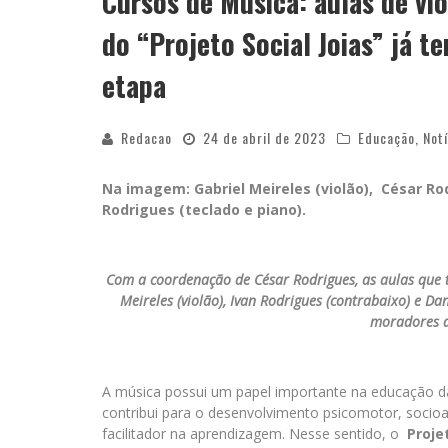
Cursos de Música: aulas de vio
do “Projeto Social Joias” já t
etapa
Redacao
24 de abril de 2023
Educação
,
Notí
Na imagem: Gabriel Meireles (violão),
César Ro
Rodrigues (teclado e piano).
Com a coordenação de César Rodrigues, as aulas que tê
Meireles (violão), Ivan Rodrigues (contrabaixo) e D
moradores 
A música possui um papel importante na educação das
contribui para o desenvolvimento psicomotor, socioaf
facilitador na aprendizagem. Nesse sentido, o
Proje