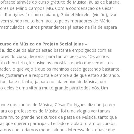
ferece através do curso gratuito de Música, aulas de bateria,
oradores de Mário Campos-MG. Com a coordenação de César
 Rodrigues (teclado e piano), Gabriel Meireles (violão), Ivan
a), vem sendo muito bem aceito pelos moradores de Mário
atriculados, outros pretendentes já estão na fila de espera
urso de Música do Projeto Social Joias –
da,
diz que os alunos estão bastante empolgados com as
ores do curso, lecionar para tantas pessoas. “Os alunos
o bem feito, inclusive as apostilas e pelo que vemos, os
nador, o que vejo é que os meninos estão gostando bastante,
es gostaram e a resposta é sempre a de que estão adorando.
tunidade e tanto, já para nós da equipe de Música, um
sto deles é uma vitória muito grande para todos nós. Um
ande nos cursos de Música, César Rodrigues diz que já tem
Para os professores de Música, foi uma alegria ver tantas
ura muito grande nos cursos da pasta de Música, tanto que
s que querem participar. Teclado e violão foram os cursos
chamos que teríamos menos alunos interessados, quase que