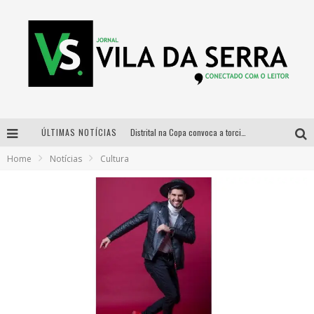
ÚLTIMAS NOTÍCIAS
Distrital na Copa convoca a torcida mineira para oitavas de final entre Brasil e Noruega
Home
Notícias
Cultura
Curso gratuito de Design de Moda chega a Balneário Água Limpa, em Nova Lima (MG)
Cidade Junina se consolida como vitrine estratégica para grandes marcas e se despede com Xand Avião e Mari Fernandez
Designer mineira lança jogo educativo sobre coleta seletiva na maior feira de jogos de tabuleiro da América Latina