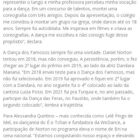
representei o tango e minha professora percebeu minha vocação
para a dança. Em um concurso de talentos, montei uma
coreografia com três amigos. Depois da apresentação, o colégio
me convidou à montar um grupo na igreja, onde dancei até os 18
anos. Sempre fui autodidata. Me inspirava em filmes e criava as
coreografias. A dança me escolheu e não consigo fugir desse
propósito”, declara.
A Dança dos Famosos sempre foi uma vontade. Daniel Norton
tentou em 2018, mas não conseguiu. A persistência, porém, o fez
chegar ao 2º lugar do prêmio em 2019, ao lado da atriz Dandara
Mariana. “Em 2018 enviei teste para o Dança dos Famosos, mas
não fui selecionado. Em 2019 fui aprovado e fiquei em 2° lugar
com a Dandara, no ano seguinte fui o 4° colocado ao lado da
cantora Luiza Possi. Em 2021 fui pra Turquia e, no ano passado,
participei da Dança das Feras, no Faustão, onde também fui o
segundo colocado”, lembra a trajetória.
Para Alessandra Quintino – mais conhecida como Lelê Pingo de
Mel, ex-dançarina do É o Tchan e fundadora da WeDance, a
participação de Norton no programa eleva o nome de BH na
cena nacional. “Estamos conquistando nosso espaço e elevando