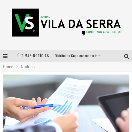
ÚLTIMAS NOTÍCIAS
Distrital na Copa convoca a torcida mineira para oitavas de final entre Brasil e Noruega
Home
Notícias
Curso gratuito de Design de Moda chega a Balneário Água Limpa, em Nova Lima (MG)
Cidade Junina se consolida como vitrine estratégica para grandes marcas e se despede com Xand Avião e Mari Fernandez
Designer mineira lança jogo educativo sobre coleta seletiva na maior feira de jogos de tabuleiro da América Latina