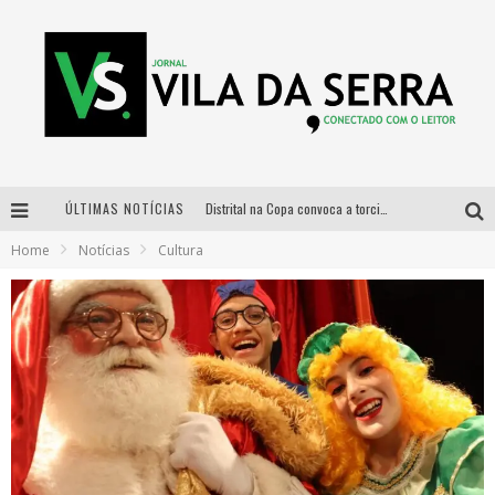
ÚLTIMAS NOTÍCIAS
Distrital na Copa convoca a torcida mineira para oitavas de final entre Brasil e Noruega
Home
Notícias
Cultura
Curso gratuito de Design de Moda chega a Balneário Água Limpa, em Nova Lima (MG)
Cidade Junina se consolida como vitrine estratégica para grandes marcas e se despede com Xand Avião e Mari Fernandez
Designer mineira lança jogo educativo sobre coleta seletiva na maior feira de jogos de tabuleiro da América Latina