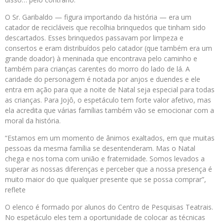
O Sr. Garibaldo — figura importando da história — era um
catador de recicláveis que recolhia brinquedos que tinham sido
descartados. Esses brinquedos passavam por limpeza e
consertos e eram distribuídos pelo catador (que também era um
grande doador) à meninada que encontrava pelo caminho e
também para crianças carentes do morro do lado de lá. A
caridade do personagem é notada por anjos e duendes e ele
entra em ação para que a noite de Natal seja especial para todas
as crianças. Para Jojô, o espetáculo tem forte valor afetivo, mas
ela acredita que várias famílias também vão se emocionar com a
moral da história.
“Estamos em um momento de ânimos exaltados, em que muitas
pessoas da mesma família se desentenderam. Mas o Natal
chega e nos toma com união e fraternidade. Somos levados a
superar as nossas diferenças e perceber que a nossa presença é
muito maior do que qualquer presente que se possa comprar”,
reflete
O elenco é formado por alunos do Centro de Pesquisas Teatrais.
No espetáculo eles tem a oportunidade de colocar as técnicas