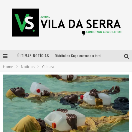
ÚLTIMAS NOTÍCIAS
Distrital na Copa convoca a torcida mineira para oitavas de final entre Brasil e Noruega
Home
Notícias
Cultura
Curso gratuito de Design de Moda chega a Balneário Água Limpa, em Nova Lima (MG)
Cidade Junina se consolida como vitrine estratégica para grandes marcas e se despede com Xand Avião e Mari Fernandez
Designer mineira lança jogo educativo sobre coleta seletiva na maior feira de jogos de tabuleiro da América Latina