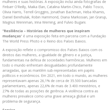
mulheres e suas histórias. A exposição inclui ainda fotografias de
Finbarr O’Reilly, Maika Elan, Catalina Martin-Chico, Pablo Tosco,
Olivia Harris, Terrell Groggins, Jonathan Bachman, Heba Khamis,
Daniel Berehulak, Robin Hammond, Diana Markosian, Jan Grarup,
Magnus Wennman, Irina Werning, and Fulvio Bugani.
“Resiliência – Histórias de mulheres que inspiram
mudanças
“ é uma exposição feita em parceria com a Fundação
The World Press Photo e o Reino dos Países Baixos.
A exposição reflete o compromisso dos Países Baixos com os
direitos das mulheres, a igualdade de gênero e a justiça,
fundamentais na defesa de sociedades harmônicas. Mulheres em
todo o mundo enfrentam desigualdades profundamente
arraigadas, que as mantêm sub-representadas em papéis
políticos e econômicos. Em 2021, em todo o mundo, as mulheres
representavam apenas 26,1% de cerca de 35.500 bancadas
parlamentares, apenas 22,6% de mais de 3.400 ministérios, e
27% de todas as posições de gerência. A violência contra as
mulheres prevalece como uma grave ameaça global e um
problema de segurança.
Serviço