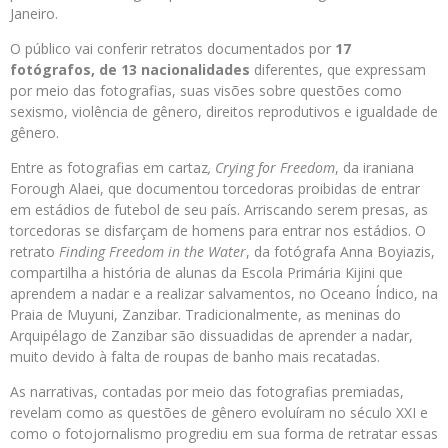
Janeiro.
O público vai conferir retratos documentados por
17
fotógrafos, de 13 nacionalidades
diferentes, que expressam
por meio das fotografias, suas visões sobre questões como
sexismo, violência de gênero, direitos reprodutivos e igualdade de
gênero.
Entre as fotografias em cartaz
, Crying for Freedom
, da iraniana
Forough Alaei, que documentou torcedoras proibidas de entrar
em estádios de futebol de seu país. Arriscando serem presas, as
torcedoras se disfarçam de homens para entrar nos estádios. O
retrato
Finding Freedom in the Water
, da fotógrafa Anna Boyiazis,
compartilha a história de alunas da Escola Primária Kijini que
aprendem a nadar e a realizar salvamentos, no Oceano Índico, na
Praia de Muyuni, Zanzibar. Tradicionalmente, as meninas do
Arquipélago de Zanzibar são dissuadidas de aprender a nadar,
muito devido à falta de roupas de banho mais recatadas.
As narrativas, contadas por meio das fotografias premiadas,
revelam como as questões de gênero evoluíram no século XXI e
como o fotojornalismo progrediu em sua forma de retratar essas