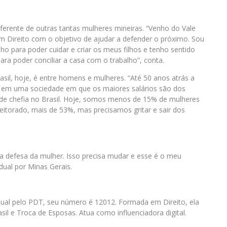
diferente de outras tantas mulheres mineiras. “Venho do Vale
em Direito com o objetivo de ajudar a defender o próximo. Sou
lho para poder cuidar e criar os meus filhos e tenho sentido
ara poder conciliar a casa com o trabalho”, conta.
sil, hoje, é entre homens e mulheres. “Até 50 anos atrás a
s em uma sociedade em que os maiores salários são dos
e chefia no Brasil. Hoje, somos menos de 15% de mulheres
leitorado, mais de 53%, mas precisamos gritar e sair dos
 a defesa da mulher. Isso precisa mudar e esse é o meu
ual por Minas Gerais.
dual pelo PDT, seu número é 12012. Formada em Direito, ela
sil e Troca de Esposas. Atua como influenciadora digital.