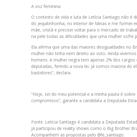
A voz feminina
O contexto de vida e luta de Letícia Santiago não é 
do Jequitinhonha, no interior de Minas e me formei 
mãe, cristã e precisei voltar para o mercado de traba
na pele todas as dificuldades que uma mulher sofre p
Ela afirma que uma das maiores desigualdades no Bra
mulher não tinha nem direito ao voto. Ainda vivemo
homens. A mulher negra tem apenas 2% dos cargos d
deputadas, ferindo a nova lei. Já somos maioria do e
bastidores”, declara.
“Hoje, sei do meu potencial e a minha pauta é sobre
compromisso”, garante a candidata a Deputada Estad
Fonte: Letícia Santiago é candidata a Deputada Esta
já participou de reality shows como o Big Brother Bra
Acompanhem as propostas pelo @le_santiago.