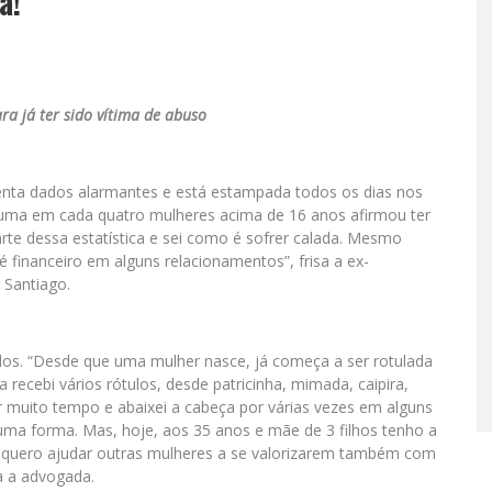
a!
ra já ter sido vítima de abuso
senta dados alarmantes e está estampada todos os dias nos
 uma em cada quatro mulheres acima de 16 anos afirmou ter
parte dessa estatística e sei como é sofrer calada. Mesmo
é financeiro em alguns relacionamentos”, frisa a ex-
 Santiago.
tulos. “Desde que uma mulher nasce, já começa a ser rotulada
 recebi vários rótulos, desde patricinha, mimada, caipira,
por muito tempo e abaixei a cabeça por várias vezes em alguns
guma forma. Mas, hoje, aos 35 anos e mãe de 3 filhos tenho a
o, quero ajudar outras mulheres a se valorizarem também com
ca a advogada.