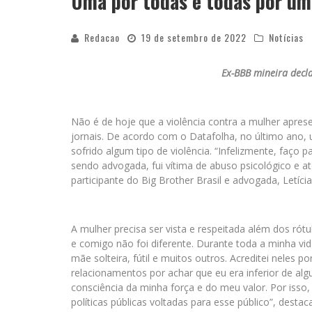
Uma por todas e todas por um
Redacao
19 de setembro de 2022
Notícias
Ex-BBB mineira decla
Não é de hoje que a violência contra a mulher apre
jornais. De acordo com o Datafolha, no último ano,
sofrido algum tipo de violência. “Infelizmente, faço 
sendo advogada, fui vítima de abuso psicológico e at
participante do Big Brother Brasil e advogada, Letícia
A mulher precisa ser vista e respeitada além dos ró
e comigo não foi diferente. Durante toda a minha vida
mãe solteira, fútil e muitos outros. Acreditei neles 
relacionamentos por achar que eu era inferior de al
consciência da minha força e do meu valor. Por iss
políticas públicas voltadas para esse público”, desta