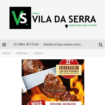
ÚLTIMAS NOTÍCIAS
Distrital na Copa convoca a torcida mineira para oitavas de final entre Brasil e Noruega
Home
Notícias
Cultura
Curso gratuito de Design de Moda chega a Balneário Água Limpa, em Nova Lima (MG)
Cidade Junina se consolida como vitrine estratégica para grandes marcas e se despede com Xand Avião e Mari Fernandez
Designer mineira lança jogo educativo sobre coleta seletiva na maior feira de jogos de tabuleiro da América Latina