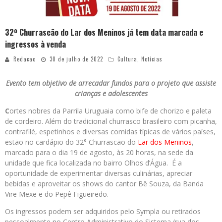
32º Churrascão do Lar dos Meninos já tem data marcada e
ingressos à venda
Redacao
30 de julho de 2022
Cultura
,
Notícias
Evento tem objetivo de arrecadar fundos para o projeto que assiste
crianças e adolescentes
C
ortes nobres da Parrila Uruguaia como bife de chorizo e paleta
de cordeiro. Além do tradicional churrasco brasileiro com picanha,
contrafilé, espetinhos e diversas comidas típicas de vários países,
estão no cardápio do 32° Churrascão do
Lar dos Meninos
,
marcado para o dia 19 de agosto, às 20 horas, na sede da
unidade que fica localizada no bairro Olhos d’Água. É a
oportunidade de experimentar diversas culinárias, apreciar
bebidas e aproveitar os shows do cantor Bê Souza, da Banda
Vire Mexe e do Pepê Figueiredo.
Os ingressos podem ser adquiridos pelo Sympla ou retirados
pessoalmente no Centro Administrativo do Sistema (rua dos