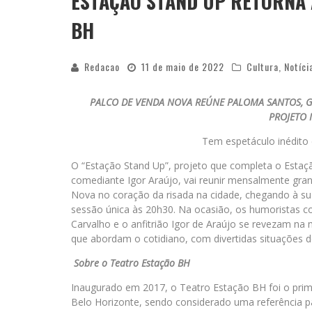
ESTAÇÃO STAND UP RETORNA 
BH
Redacao
11 de maio de 2022
Cultura
,
Notíci
PALCO DE VENDA NOVA REÚNE PALOMA SANTOS, G
PROJETO 
Tem espetáculo inédito
O “Estação Stand Up”, projeto que completa o Estaç
comediante Igor Araújo, vai reunir mensalmente gr
Nova no coração da risada na cidade, chegando à su
sessão única às 20h30. Na ocasião, os humoristas c
Carvalho e o anfitrião Igor de Araújo se revezam na
que abordam o cotidiano, com divertidas situações d
Sobre o Teatro Estação BH
Inaugurado em 2017, o Teatro Estação BH
foi o pri
Belo Horizonte, sendo considerado uma referência pa