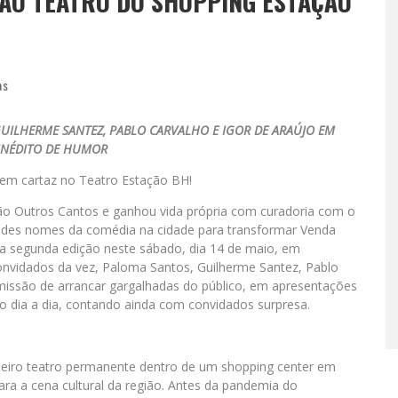
AO TEATRO DO SHOPPING ESTAÇÃO
as
UILHERME SANTEZ, PABLO CARVALHO E IGOR DE ARAÚJO EM
INÉDITO DE HUMOR
 em cartaz no Teatro Estação BH!
ão Outros Cantos e ganhou vida própria com curadoria com o
andes nomes da comédia na cidade para transformar Venda
a segunda edição neste sábado, dia 14 de maio, em
onvidados da vez, Paloma Santos, Guilherme Santez, Pablo
 missão de arrancar gargalhadas do público, em apresentações
o dia a dia, contando ainda com convidados surpresa.
meiro teatro permanente dentro de um shopping center em
ra a cena cultural da região. Antes da pandemia do