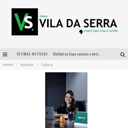
ÚLTIMAS NOTÍCIAS
Distrital na Copa convoca a torcida mineira para oitavas de final entre Brasil e Noruega
Home
Notícias
Cultura
Curso gratuito de Design de Moda chega a Balneário Água Limpa, em Nova Lima (MG)
Cidade Junina se consolida como vitrine estratégica para grandes marcas e se despede com Xand Avião e Mari Fernandez
Designer mineira lança jogo educativo sobre coleta seletiva na maior feira de jogos de tabuleiro da América Latina